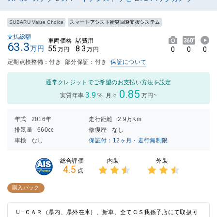
SUBARU Value Choice
スマートアシスト衝突回避支援システム
支払総額
車両価格
諸費用
63.3
55
8.3
万円
0
0
0
万円
万円
定期点検整備：付き
部分保証：付き
保証について
通常クレジットでご希望のお支払い方法を設定
0.85
3.9
実質年率
%
月々
万円~
年式
2016年
走行距離
2.9万Km
排気量
660cc
修復歴
なし
車検
なし
保証付：12ヶ月・走行無制限
内装
外装
総合評価
4.5
点
3点中
3点中
2.5点
2.5点
購入パック
の評価
の評価
Ｕ−ＣＡＲ（県内、県外在庫）、新車、全てＣＳ我孫子店にて取扱可