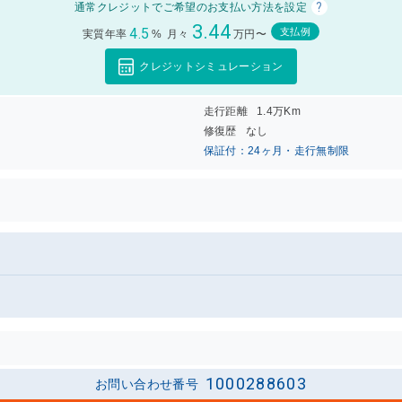
?
通常クレジットでご希望のお支払い方法を設定
3.44
4.5
支払例
実質年率
%
月々
万円〜
クレジットシミュレーション
走行距離
1.4万Km
修復歴
なし
保証付：24ヶ月・走行無制限
1000288603
お問い合わせ番号