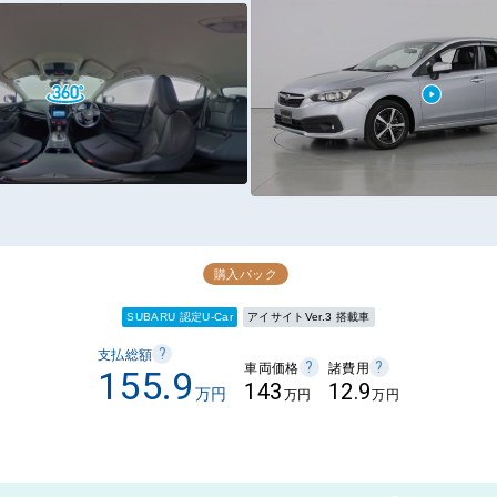
購入パック
SUBARU 認定U-Car
アイサイトVer.3 搭載車
?
支払総額
?
?
車両価格
諸費用
155.9
143
12.9
万円
万円
万円