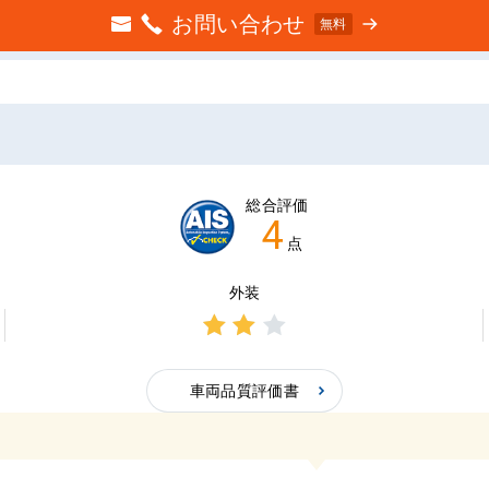
お問い合わせ
無料
総合評価
4
点
外装
3点中
2点の
車両品質評価書
評価