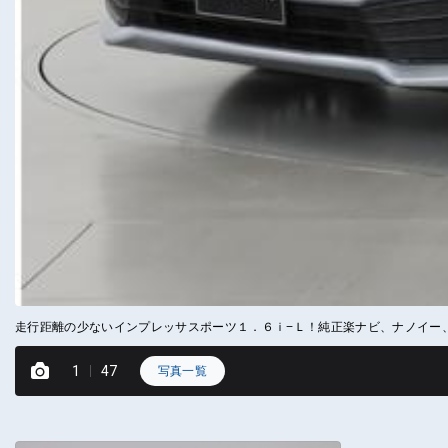
走行距離の少ないインプレッサスポーツ１．６ｉ−Ｌ！純正楽ナビ、ナノイー
1
47
写真一覧