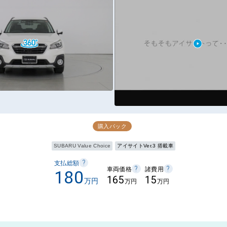
購入パック
SUBARU Value Choice
アイサイトVer.3 搭載車
?
支払総額
?
?
車両価格
諸費用
180
165
15
万円
万円
万円