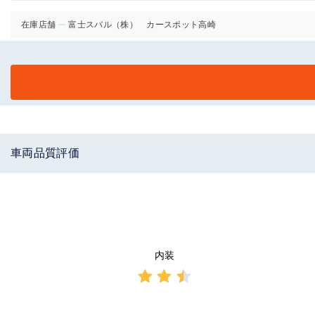
在庫店舗
富士スバル（株） カースポット高崎
車両品質評価
内装
3点中
2.5点