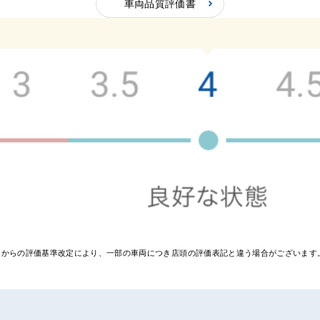
車両品質評価書
の評
価
0月からの評価基準改定により、一部の車両につき店頭の評価表記と違う場合がございま