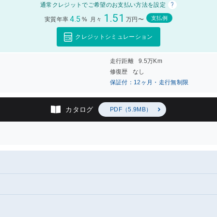
?
通常クレジットでご希望のお支払い方法を設定
1.51
4.5
支払例
実質年率
%
月々
万円〜
クレジットシミュレーション
走行距離
9.5万Km
修復歴
なし
保証付：12ヶ月・走行無制限
カタログ
PDF（5.9MB）