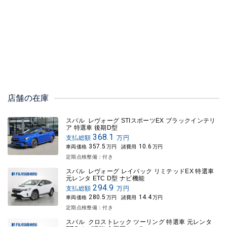
店舗の在庫
スバル レヴォーグ STIスポーツEX ブラックインテリ
ア 特選車 後期D型
368.1
支払総額
万円
357.5
10.6
車両価格
万円
諸費用
万円
定期点検整備：付き
スバル レヴォーグ レイバック リミテッドEX 特選車
元レンタ ETC D型 ナビ機能
294.9
支払総額
万円
280.5
14.4
車両価格
万円
諸費用
万円
定期点検整備：付き
スバル クロストレック ツーリング 特選車 元レンタ