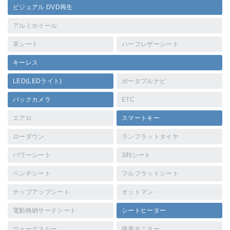
ビジュアル DVD再生
アルミホイール
革シート
ハーフレザーシート
キーレス
LED(LEDライト)
ポータブルナビ
バックカメラ
ETC
エアロ
スマートキー
ローダウン
ランフラットタイヤ
パワーシート
3列シート
ベンチシート
フルフラットシート
チップアップシート
オットマン
電動格納サードシート
シートヒーター
ウォークスルー
後席モニター