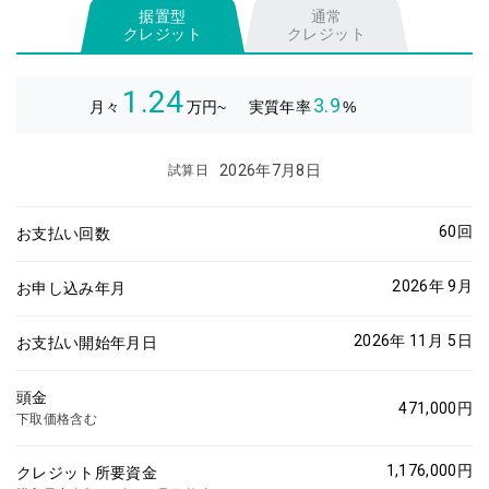
据置型
通常
クレジット
クレジット
1.24
3.9
月々
万円~
実質年率
%
2026年7月8日
試算日
60
回
お支払い回数
2026年 9月
お申し込み年月
2026年 11月
5
日
お支払い開始年月日
頭金
471,000
円
下取価格含む
1,176,000
円
クレジット所要資金