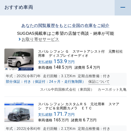
おすすめ車両
あなたの閲覧履歴をもとに全国の在庫をご紹介
SUGDAS掲載車はご希望の店舗で商談・納車が可能
お取り寄せサービス
スバル シフォン Ｇ スマートアシスト付 元弊社社
用車 ディスプレイオーディオ
153.9
支払総額
万円
148.5
5.4
車両価格
万円
諸費用
万円
年式：
2025(令和7)年
走行距離：
3.1万K
m
定期点検整備：付き
部分保証：付き（保証付：24ヶ月・走行無制限）
保証について
スバル中四国株式会社（東四国） カースポット丸亀
スバル シフォン カスタムＲＳ 元社用車 スマア
シ ナビ＆全周囲カメラ ＥＴＣ
171.7
支払総額
万円
165
6.7
車両価格
万円
諸費用
万円
年式：
2022(令和4)年
走行距離：
2.1万K
m
定期点検整備：付き