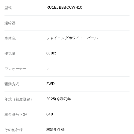
RU1E5BBBCCWH10
型式
-
過給器
シャイニングホワイト・パール
車体色
660cc
排気量
○
ワンオーナー
2WD
駆動方式
2025(令和7)年
年式（初度登録）
640
車台番号下3桁
寒冷地仕様
その他仕様