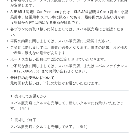
お申込み月とボーナス月の設定により、ボーナス加算月の回数や手数料
が変動します。
SUBARU 認定U-Car Premiumまたは、SUBARU 認定U-Car（普通・小型
乗用車、軽乗用車 スバル車に限る）であり、最終回のお支払い月が初
度登録から9年以内になる車両が対象です。
各プランのお取り扱いに関しましては、スバル販売店にご確認くださ
い。
車両の納期に関しましては、スバル販売店にご確認ください。
ご契約に際しましては、審査が必要となります。審査の結果、お客様の
ご希望に添えない場合があります。
ボーナス支払い回数は年2回の設定とさせていただきます。
ご不明な点に関しましては、スバル販売店、またはスバルファイナンス
（0120-386-506）までお問い合わせください。
最終回のお支払いについて
最終回お支払いは、下記の方法がお選びいただけます。
1.
売却してお乗りかえ
スバル販売店にクルマを売却して、新しいクルマにお乗りいただけま
す。（※1）
2.
売却して終了
スバル販売店にクルマを売却して終了。（※1）