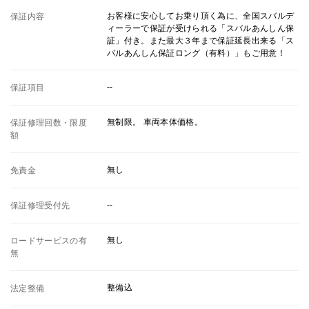
お客様に安心してお乗り頂く為に、全国スバルデ
保証内容
ィーラーで保証が受けられる「スバルあんしん保
証」付き。また最大３年まで保証延長出来る「ス
バルあんしん保証ロング（有料）」もご用意！
--
保証項目
無制限。 車両本体価格。
保証修理回数・限度
額
無し
免責金
--
保証修理受付先
無し
ロードサービスの有
無
整備込
法定整備