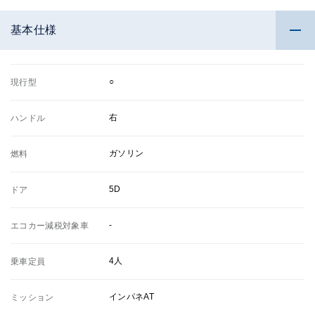
基本仕様
○
現行型
右
ハンドル
ガソリン
燃料
5D
ドア
-
エコカー減税対象車
4人
乗車定員
インパネAT
ミッション