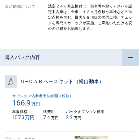
法定２４ヶ月点検付（一部車両を除く）スバル認
法定整備について
定中古車は、全車、１２ヶ月点検や車検などの法
定点検を含む、最大８８項目の整備点検、チェッ
クを専門メカニックが実施。ご満足いただける安
心の品質をお約束します。
購入パック内容
Ｕ−ＣＡＲベースキット（軽自動車）
オプション込参考支払総額（税込）
166.9
万円
車両価格
諸費用
パックオプション費用
157.3万円
7.4
2.2
万円
万円