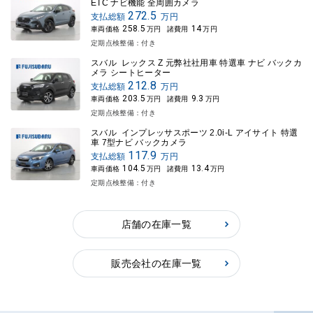
ETC ナビ機能 全周囲カメラ
272.5
支払総額
万円
258.5
14
車両価格
万円
諸費用
万円
定期点検整備：付き
スバル レックス Z 元弊社社用車 特選車 ナビ バックカ
メラ シートヒーター
212.8
支払総額
万円
203.5
9.3
車両価格
万円
諸費用
万円
定期点検整備：付き
スバル インプレッサスポーツ 2.0i-L アイサイト 特選
車 7型ナビ バックカメラ
117.9
支払総額
万円
104.5
13.4
車両価格
万円
諸費用
万円
定期点検整備：付き
店舗の在庫一覧
販売会社の在庫一覧