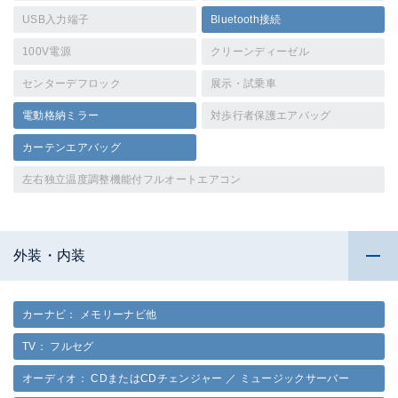
USB入力端子
Bluetooth接続
100V電源
クリーンディーゼル
センターデフロック
展示・試乗車
電動格納ミラー
対歩行者保護エアバッグ
カーテンエアバッグ
左右独立温度調整機能付フルオートエアコン
外装・内装
カーナビ： メモリーナビ他
TV： フルセグ
オーディオ： CDまたはCDチェンジャー ／ ミュージックサーバー