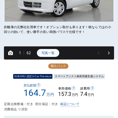
距離薄の元弊社社用車です！オプション取付も承ります！軽ならではの小
元
回りの効いて、使い勝手の良い両側パワスラ仕様です！
ナ
1
62
写真一覧
購入パック
SUBARU 認定U-Car Premium
スマートアシスト衝突回避支援システム
?
支払総額
?
?
車両価格
諸費用
164.7
157.3
7.4
万円
万円
万円
定期点検整備：付き
部分保証：付き
保証について
消費税込 リ済別