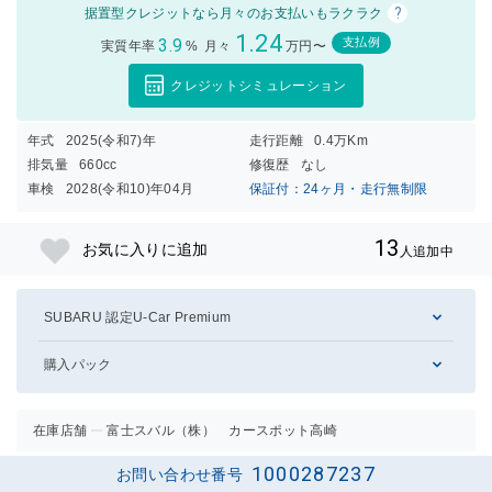
?
据置型クレジットなら月々のお支払いもラクラク
1.24
3.9
支払例
実質年率
%
月々
万円〜
クレジットシミュレーション
年式
2025(令和7)年
走行距離
0.4万Km
排気量
660cc
修復歴
なし
車検
2028(令和10)年04月
保証付：24ヶ月・走行無制限
13
お気に入りに追加
人追加中
SUBARU 認定U-Car Premium
購入パック
在庫店舗
富士スバル（株） カースポット高崎
1000287237
お問い合わせ番号