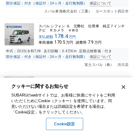
部分保証：付き（保証付：24ヶ月・走行無制限）
保証について
スバル東海株式会社（三重） カースポット四日市
スバル シフォン Ｇ 元弊社 社用車 純正７インチ
ナビ Ｒカメラ ４ＷＤ
178.4
支払総額
万円
170.5
7.9
車両価格
万円
諸費用
万円
年式：
2025(令和7)年
走行距離：
0.4万K
m
定期点検整備：付き
部分保証：付き（保証付：24ヶ月・走行無制限）
保証について
富士スバル（株） 渋川店
スバル シフォン カスタムＲ
クッキーに関するお知らせ​
160.2
支払総額
万円
154
6.2
車両価格
万円
諸費用
万円
SUBARUのwebサイトでは、お客様に快適にサイトをご利用
いただくためにCookie（クッキー）を使用しています。​ 同
年式：
2024(令和6)年
走行距離：
1.0万K
m
定期点検整備：付き
意いただけない場合または詳細設定を希望する場合は、
部分保証：付き（保証付：24ヶ月・走行無制限）
保証について
「Cookie設定」をクリックしてください。​
スバル中四国株式会社（岡山） カースポット久米
Cookie設定