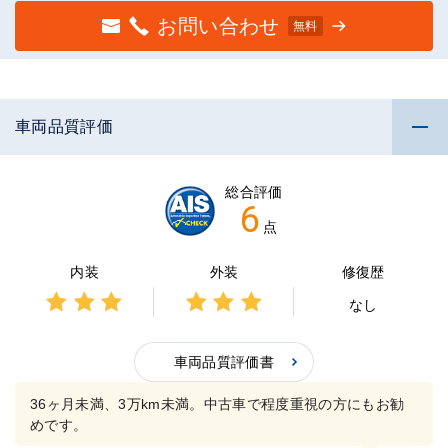
お問い合わせ
無料
車両品質評価
総合評価
6
点
内装
外装
修復歴
なし
3点中
3点中
3点の
3点の
評価
車両品質評価書
評価
36ヶ月未満、3万km未満。中古車で程度重視の方にもお勧
めです。