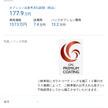
オプション込参考支払総額（税込）
177.9
万円
車両価格
諸費用
パックオプション費用
157.3万円
7.4
13.2
万円
万円
写真／パック内容
ご納車前にガラスコーティングを施工！２層のガ
ラス被膜によって、ご納車後のお手入れも楽チン♪
下地処理をしてから施工させていただきます。
-
備考