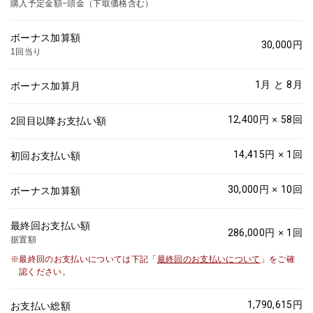
購入予定金額−頭金（下取価格含む）
ボーナス加算額
30,000
円
1回当り
1
月 と
8
月
ボーナス加算月
12,400
円 ×
58
回
2回目以降お支払い額
14,415
円 ×
1
回
初回お支払い額
30,000
円 ×
10
回
ボーナス加算額
最終回お支払い額
286,000
円 ×
1
回
据置額
最終回のお支払いについては下記「
最終回のお支払いについて
」をご確
認ください。
1,790,615
円
お支払い総額