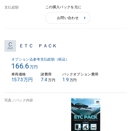
この購入パックを元に
支払総額
お問い合わせ
ＥＴＣ ＰＡＣＫ
オプション込参考支払総額（税込）
166.6
万円
車両価格
諸費用
パックオプション費用
157.3万円
7.4
1.9
万円
万円
写真／パック内容