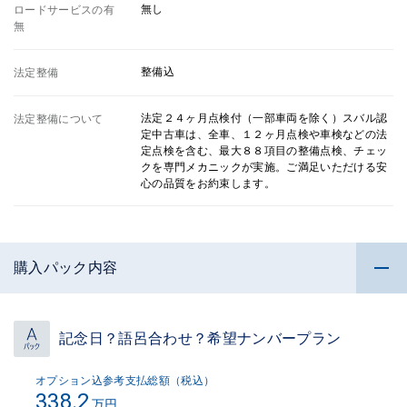
無し
ロードサービスの有
無
整備込
法定整備
法定２４ヶ月点検付（一部車両を除く）スバル認
法定整備について
定中古車は、全車、１２ヶ月点検や車検などの法
定点検を含む、最大８８項目の整備点検、チェッ
クを専門メカニックが実施。ご満足いただける安
心の品質をお約束します。
購入パック内容
記念日？語呂合わせ？希望ナンバープラン
オプション込参考支払総額（税込）
338.2
万円