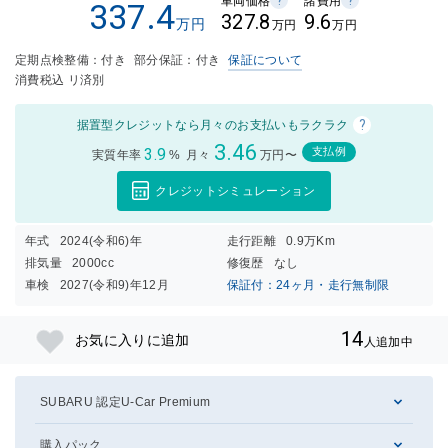
車両価格
諸費用
337.4
327.8
9.6
万円
万円
万円
定期点検整備：付き
部分保証：付き
保証について
消費税込 リ済別
?
据置型クレジットなら月々のお支払いもラクラク
3.46
3.9
支払例
実質年率
%
月々
万円〜
クレジットシミュレーション
年式
2024(令和6)年
走行距離
0.9万Km
排気量
2000cc
修復歴
なし
車検
2027(令和9)年12月
保証付：24ヶ月・走行無制限
14
お気に入りに追加
人追加中
SUBARU 認定U-Car Premium
購入パック