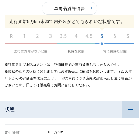
2.5点
3点の
の評
車両品質評価書
評価
価
走行距離5万km未満で内外装がとてもきれいな状態です。
※評価点及び上記コメントは、評価日時での車両状態を示したものです。
※現状の車両の状態に関しましては必ず販売店に確認をお願いします。（2008年
10月からの評価基準改定により、一部の車両につき店頭の評価表記と違う場合が
ございます。詳しくは販売店にお問い合わせください。
状態
0.9万Km
走行距離