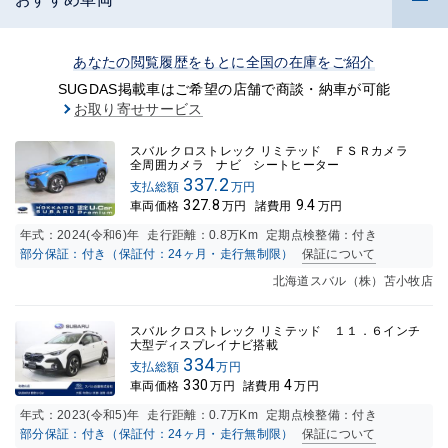
あなたの閲覧履歴をもとに全国の在庫をご紹介
SUGDAS掲載車はご希望の店舗で商談・納車が可能
お取り寄せサービス
スバル クロストレック リミテッド ＦＳＲカメラ
全周囲カメラ ナビ シートヒーター
337.2
支払総額
万円
327.8
9.4
車両価格
万円
諸費用
万円
年式：
2024(令和6)年
走行距離：
0.8万K
m
定期点検整備：付き
部分保証：付き（保証付：24ヶ月・走行無制限）
保証について
北海道スバル（株）苫小牧店
スバル クロストレック リミテッド １１．６インチ
大型ディスプレイナビ搭載
334
支払総額
万円
330
4
車両価格
万円
諸費用
万円
年式：
2023(令和5)年
走行距離：
0.7万K
m
定期点検整備：付き
部分保証：付き（保証付：24ヶ月・走行無制限）
保証について