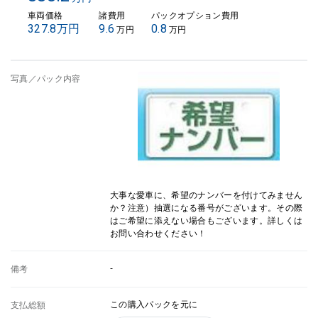
車両価格
諸費用
パックオプション費用
327.8万円
9.6
0.8
万円
万円
写真／パック内容
大事な愛車に、希望のナンバーを付けてみません
か？注意）抽選になる番号がございます。その際
はご希望に添えない場合もございます。詳しくは
お問い合わせください！
-
備考
この購入パックを元に
支払総額