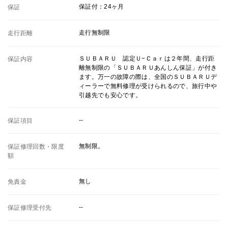
保証付：24ヶ月
保証
走行無制限
走行距離
ＳＵＢＡＲＵ 認定Ｕ−Ｃａｒは２年間、走行距
保証内容
離無制限の「ＳＵＢＡＲＵあんしん保証」が付き
ます。万一の故障の際は、全国のＳＵＢＡＲＵデ
ィーラーで無料修理が受けられるので、旅行中や
引越先でも安心です。
--
保証項目
無制限。
保証修理回数・限度
額
無し
免責金
--
保証修理受付先