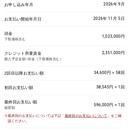
2026年 9月
お申し込み年月
2026年 11月
5
日
お支払い開始年月日
頭金
1,023,000
円
下取価格含む
2,351,000
円
クレジット所要資金
購入予定金額−頭金（下取価格含む）
34,600
円 ×
58
回
2回目以降お支払い額
38,545
円 ×
1
回
初回お支払い額
最終回お支払い額
596,000
円 ×
1
回
据置額
最終回のお支払いについては下記「
最終回のお支払いについて
」をご確
認ください。