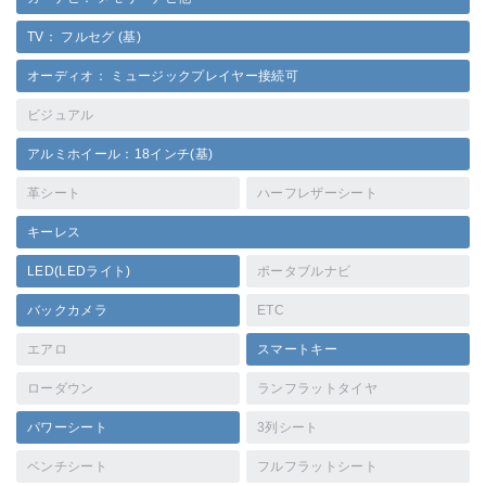
TV： フルセグ (基)
オーディオ： ミュージックプレイヤー接続可
ビジュアル
アルミホイール：18インチ(基)
革シート
ハーフレザーシート
キーレス
LED(LEDライト)
ポータブルナビ
バックカメラ
ETC
エアロ
スマートキー
ローダウン
ランフラットタイヤ
パワーシート
3列シート
ベンチシート
フルフラットシート