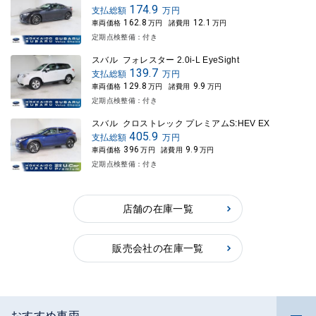
174.9
支払総額
万円
162.8
12.1
車両価格
万円
諸費用
万円
定期点検整備：付き
スバル フォレスター 2.0i-L EyeSight
139.7
支払総額
万円
129.8
9.9
車両価格
万円
諸費用
万円
定期点検整備：付き
スバル クロストレック プレミアムS:HEV EX
405.9
支払総額
万円
396
9.9
車両価格
万円
諸費用
万円
定期点検整備：付き
店舗の在庫一覧
販売会社の在庫一覧
おすすめ車両