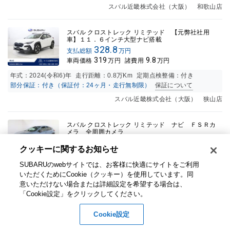
スバル近畿株式会社（大阪） 和歌山店
スバル クロストレック リミテッド 【元弊社社用
車】１１．６インチ大型ナビ搭載
328.8
支払総額
万円
319
9.8
車両価格
万円
諸費用
万円
年式：
2024(令和6)年
走行距離：
0.8万K
m
定期点検整備：付き
部分保証：付き（保証付：24ヶ月・走行無制限）
保証について
スバル近畿株式会社（大阪） 狭山店
スバル クロストレック リミテッド ナビ ＦＳＲカ
メラ 全周囲カメラ
339.5
支払総額
万円
クッキーに関するお知らせ​
316.8
22.7
車両価格
万円
諸費用
万円
SUBARUのwebサイトでは、お客様に快適にサイトをご利用
年式：
2024(令和6)年
走行距離：
1.0万K
m
定期点検整備：付き
いただくためにCookie（クッキー）を使用しています。​ 同
部分保証：付き（保証付：24ヶ月・走行無制限）
保証について
意いただけない場合または詳細設定を希望する場合は、
北海道スバル（株）岩見沢店
「Cookie設定」をクリックしてください。​
Cookie設定
スバル クロストレック ツーリング ＦＳＲカメラ
全周囲カメラ ナビ スマートキー