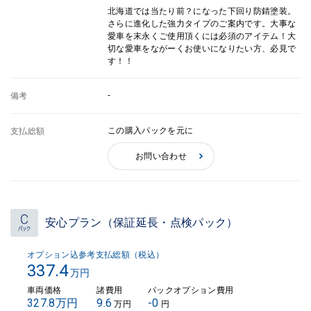
北海道では当たり前？になった下回り防錆塗装。
さらに進化した強力タイプのご案内です。大事な
愛車を末永くご使用頂くには必須のアイテム！大
切な愛車をながーくお使いになりたい方、必見で
す！！
-
備考
この購入パックを元に
支払総額
お問い合わせ
安心プラン（保証延長・点検パック）
オプション込参考支払総額（税込）
337.4
万円
車両価格
諸費用
パックオプション費用
327.8万円
9.6
-0
万円
円