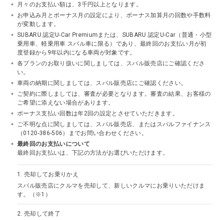
月々のお支払い額は、3千円以上となります。
お申込み月とボーナス月の設定により、ボーナス加算月の回数や手数料
が変動します。
SUBARU 認定U-Car Premiumまたは、SUBARU 認定U-Car（普通・小型
乗用車、軽乗用車 スバル車に限る）であり、最終回のお支払い月が初
度登録から9年以内になる車両が対象です。
各プランのお取り扱いに関しましては、スバル販売店にご確認くださ
い。
車両の納期に関しましては、スバル販売店にご確認ください。
ご契約に際しましては、審査が必要となります。審査の結果、お客様の
ご希望に添えない場合があります。
ボーナス支払い回数は年2回の設定とさせていただきます。
ご不明な点に関しましては、スバル販売店、またはスバルファイナンス
（0120-386-506）までお問い合わせください。
最終回のお支払いについて
最終回お支払いは、下記の方法がお選びいただけます。
1.
売却してお乗りかえ
スバル販売店にクルマを売却して、新しいクルマにお乗りいただけま
す。（※1）
2.
売却して終了