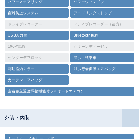
パワーステアリング
パワーウィンドウ
盗難防止システム
アイドリングストップ
ドライブレコーダー
ドライブレコーダー（後方）
USB入力端子
Bluetooth接続
100V電源
クリーンディーゼル
センターデフロック
展示・試乗車
電動格納ミラー
対歩行者保護エアバッグ
カーテンエアバッグ
左右独立温度調整機能付フルオートエアコン
外装・内装
カーナビ： メモリーナビ他