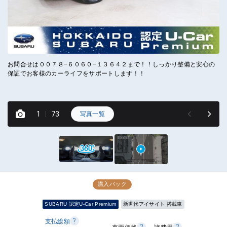
お問合せは００７８−６０６０−１３６４２まで！！しっかり整備と安心の
ス
保証でお客様のカーライフをサポートします！！
項
ク
1
73
写真一覧
購入パック
SUBARU 認定U-Car Premium
新世代アイサイト 搭載車
?
支払総額
?
?