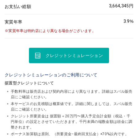
3,664,345
円
お支払い総額
3.9
%
実質年率
実質年率は特約店により異なる場合がございます。
クレジットシミュレーション
クレジットシミュレーションのご利用について
据置型クレジットについて
手数料率は販売店および契約内容により異なります。詳細はスバル販売
店にご確認ください。
本サービスのお見積額は概算値です。詳細に関しましては、スバル販売
店にご確認ください。
クレジット所要資金は 据置額＋20万円〜購入予定合計金額（税込・千
円単位）の設定とさせていただきます。千円未満の端数金額は頭金に調
整されます。
ボーナス加算額は原則、（所要資金−最終回支払金）×70%以内です。