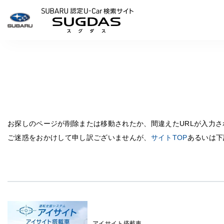
SUBARU 認定U-Carサイ
お探しのページが削除または移動されたか、間違えたURLが入力
ご迷惑をおかけして申し訳ございませんが、
サイトTOP
あるいは下
アイサイト搭載車