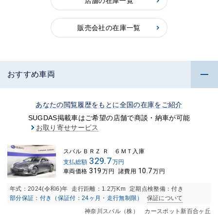
店舗の在庫一覧
販売会社の在庫一覧
おすすめ車両
あなたの閲覧履歴をもとに全国の在庫をご紹介
SUGDAS掲載車はご希望の店舗で商談・納車が可能
お取り寄せサービス
スバル ＢＲＺ Ｒ ６ＭＴ入庫
329.7
支払総額
万円
319
10.7
車両価格
万円
諸費用
万円
年式：
2024(令和6)年
走行距離：
1.2万K
m
定期点検整備：付き
部分保証：付き（保証付：24ヶ月・走行無制限）
保証について
神奈川スバル（株） カースポット新百合ヶ丘