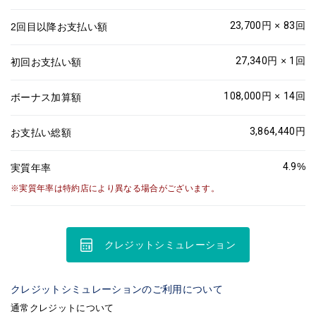
23,700
円 ×
83
回
2回目以降お支払い額
27,340
円 ×
1
回
初回お支払い額
108,000
円 ×
14
回
ボーナス加算額
3,864,440
円
お支払い総額
4.9
%
実質年率
実質年率は特約店により異なる場合がございます。
クレジットシミュレーション
クレジットシミュレーションのご利用について
通常クレジットについて