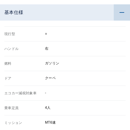
基本仕様
○
現行型
右
ハンドル
ガソリン
燃料
クーペ
ドア
-
エコカー減税対象車
4人
乗車定員
MT6速
ミッション