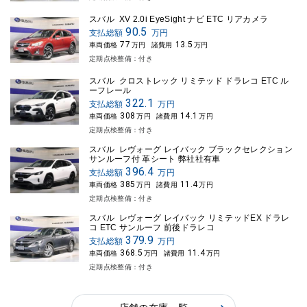
スバル XV 2.0i EyeSight ナビ ETC リアカメラ
90.5
支払総額
万円
77
13.5
車両価格
万円
諸費用
万円
定期点検整備：付き
スバル クロストレック リミテッド ドラレコ ETC ル
ーフレール
322.1
支払総額
万円
308
14.1
車両価格
万円
諸費用
万円
定期点検整備：付き
スバル レヴォーグ レイバック ブラックセレクション
サンルーフ付 革シート 弊社社有車
396.4
支払総額
万円
385
11.4
車両価格
万円
諸費用
万円
定期点検整備：付き
スバル レヴォーグ レイバック リミテッドEX ドラレ
コ ETC サンルーフ 前後ドラレコ
379.9
支払総額
万円
368.5
11.4
車両価格
万円
諸費用
万円
定期点検整備：付き