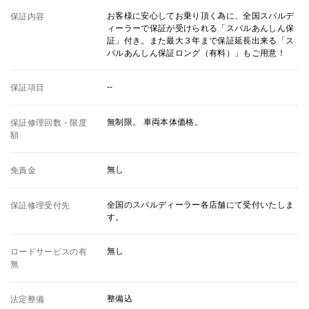
お客様に安心してお乗り頂く為に、全国スバルデ
保証内容
ィーラーで保証が受けられる「スバルあんしん保
証」付き。また最大３年まで保証延長出来る「ス
バルあんしん保証ロング（有料）」もご用意！
--
保証項目
無制限。 車両本体価格。
保証修理回数・限度
額
無し
免責金
全国のスバルディーラー各店舗にて受付いたしま
保証修理受付先
す。
無し
ロードサービスの有
無
整備込
法定整備