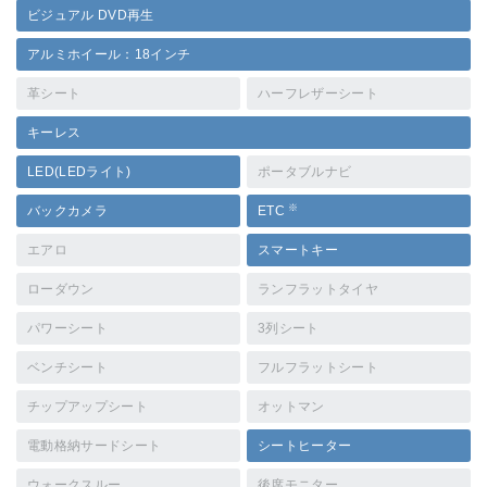
ビジュアル DVD再生
アルミホイール：18インチ
革シート
ハーフレザーシート
キーレス
LED(LEDライト)
ポータブルナビ
※
バックカメラ
ETC
エアロ
スマートキー
ローダウン
ランフラットタイヤ
パワーシート
3列シート
ベンチシート
フルフラットシート
チップアップシート
オットマン
電動格納サードシート
シートヒーター
ウォークスルー
後席モニター