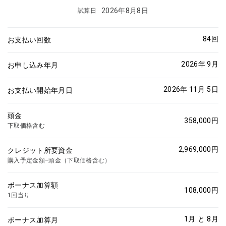
2026年8月8日
試算日
84
回
お支払い回数
2026年 9月
お申し込み年月
2026年 11月
5
日
お支払い開始年月日
頭金
358,000
円
下取価格含む
2,969,000
円
クレジット所要資金
購入予定金額−頭金（下取価格含む）
ボーナス加算額
108,000
円
1回当り
1
月 と
8
月
ボーナス加算月