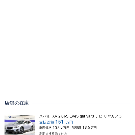
店舗の在庫
スバル XV 2.0i-S EyeSight Var3 ナビ リヤカメラ
151
支払総額
万円
137.5
13.5
車両価格
万円
諸費用
万円
定期点検整備：付き