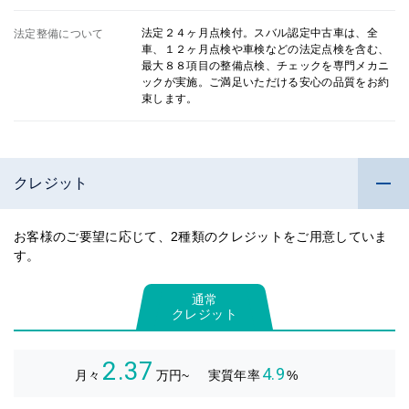
法定２４ヶ月点検付。スバル認定中古車は、全
法定整備について
車、１２ヶ月点検や車検などの法定点検を含む、
最大８８項目の整備点検、チェックを専門メカニ
ックが実施。ご満足いただける安心の品質をお約
束します。
クレジット
お客様のご要望に応じて、2種類のクレジットをご用意していま
す。
通常
クレジット
2.37
4.9
月々
万円~
実質年率
%