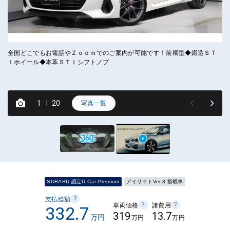
全国どこでもお電話やＺｏｏｍでのご案内が可能です！前期型◆鍛造ＳＴ
お
Ｉホイール◆本革ＳＴＩシフトノブ
０
様
す
1
20
写真一覧
SUBARU 認定U-Car Premium
アイサイトVer.3 搭載車
?
支払総額
?
?
車両価格
諸費用
332.7
319
13.7
万円
万円
万円