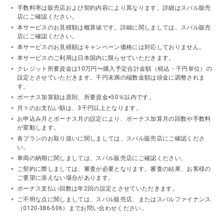
手数料率は販売店および契約内容により異なります。詳細はスバル販売
店にご確認ください。
本サービスのお見積額は概算値です。詳細に関しましては、スバル販売
店にご確認ください。
本サービスのお見積額はキャンペーン価格には対応しておりません。
本サービスのご利用は日本国内に限らせていただきます。
クレジット所要資金は10万円〜購入予定合計金額（税込・千円単位）の
設定とさせていただきます。千円未満の端数金額は頭金に調整されま
す。
ボーナス加算額は原則、所要資金×50％以内です。
月々のお支払い額は、3千円以上となります。
お申込み月とボーナス月の設定により、ボーナス加算月の回数や手数料
が変動します。
各プランのお取り扱いに関しましては、スバル販売店にご確認くださ
い。
車両の納期に関しましては、スバル販売店にご確認ください。
ご契約に際しましては、審査が必要となります。審査の結果、お客様の
ご要望に添えない場合があります。
ボーナス支払い回数は年2回の設定とさせていただきます。
ご不明な点に関しましては、スバル販売店、またはスバルファイナンス
（0120-386-506）までお問い合わせください。