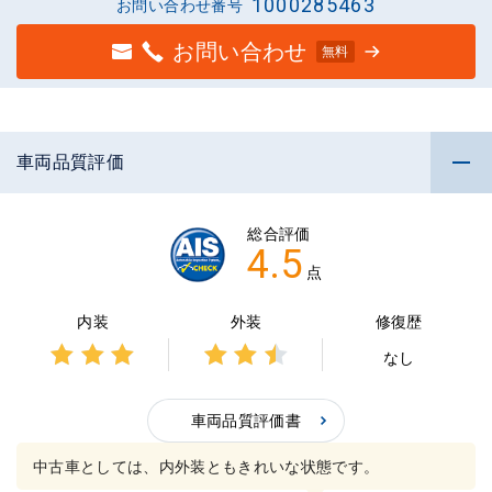
1000285463
お問い合わせ番号
お問い合わせ
無料
車両品質評価
総合評価
4.5
点
内装
外装
修復歴
なし
3点中
3点中
3点の
2.5点
評価
車両品質評価書
の評
価
中古車としては、内外装ともきれいな状態です。