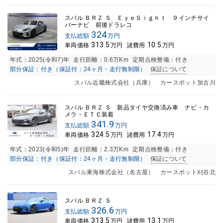
スバル ＢＲＺ Ｓ ＥｙｅＳｉｇｈｔ ９インチサイ
バーナビ 前後ドラレコ
324
支払総額
万円
313.5
10.5
車両価格
万円
諸費用
万円
年式：
2025(令和7)年
走行距離：
0.6万K
m
定期点検整備：付き
部分保証：付き（保証付：24ヶ月・走行無制限）
保証について
スバル近畿株式会社（兵庫） カースポット加古川
スバル ＢＲＺ Ｓ 新品タイヤ交換済み車 ナビ・カ
メラ・ＥＴＣ装着
341.9
支払総額
万円
324.5
17.4
車両価格
万円
諸費用
万円
年式：
2023(令和5)年
走行距離：
2.3万K
m
定期点検整備：付き
部分保証：付き（保証付：24ヶ月・走行無制限）
保証について
スバル東海株式会社（名古屋） カースポット刈谷北
スバル ＢＲＺ Ｓ
326.6
支払総額
万円
313.5
13.1
車両価格
万円
諸費用
万円