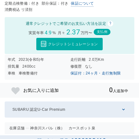
定期点検整備：付き
部分保証：付き
保証について
消費税込 リ済別
?
通常クレジットでご希望のお支払い方法を設定
2.37
4.9
支払例
実質年率
%
月々
万円〜
クレジットシミュレーション
年式
2023(令和5)年
走行距離
2.0万Km
排気量
2400cc
修復歴
なし
車検
車検整備付
保証付：24ヶ月・走行無制限
0
お気に入りに追加
人追加中
SUBARU 認定U-Car Premium
在庫店舗
神奈川スバル（株） カースポット泉