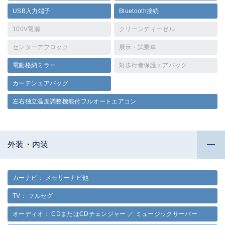
USB入力端子
Bluetooth接続
100V電源
クリーンディーゼル
センターデフロック
展示・試乗車
電動格納ミラー
対歩行者保護エアバッグ
カーテンエアバッグ
左右独立温度調整機能付フルオートエアコン
外装・内装
カーナビ： メモリーナビ他
TV： フルセグ
オーディオ： CDまたはCDチェンジャー ／ ミュージックサーバー