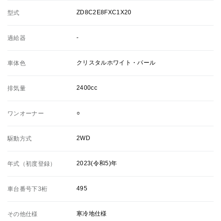
ZD8C2E8FXC1X20
型式
-
過給器
クリスタルホワイト・パール
車体色
2400cc
排気量
○
ワンオーナー
2WD
駆動方式
2023(令和5)年
年式（初度登録）
495
車台番号下3桁
寒冷地仕様
その他仕様