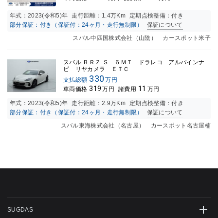
年式：
2023(令和5)年
走行距離：
1.4万K
m
定期点検整備：付き
部分保証：付き（保証付：24ヶ月・走行無制限）
保証について
スバル中四国株式会社（山陰） カースポット米子
スバル ＢＲＺ Ｓ ６ＭＴ ドラレコ アルパインナ
ビ リヤカメラ ＥＴＣ
330
支払総額
万円
319
11
車両価格
万円
諸費用
万円
年式：
2023(令和5)年
走行距離：
2.9万K
m
定期点検整備：付き
部分保証：付き（保証付：24ヶ月・走行無制限）
保証について
スバル東海株式会社（名古屋） カースポット名古屋楠
SUGDAS