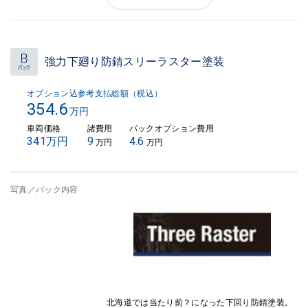
強力下廻り防錆スリーラスター塗装
オプション込参考支払総額（税込）
354.6
万円
車両価格
諸費用
パックオプション費用
341万円
9
4.6
万円
万円
写真／パック内容
北海道では当たり前？になった下回り防錆塗装。