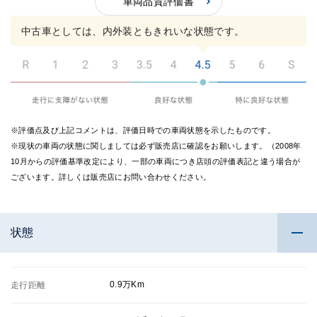
の評
車両品質評価書
の評
価
価
中古車としては、内外装ともきれいな状態です。
※評価点及び上記コメントは、評価日時での車両状態を示したものです。
※現状の車両の状態に関しましては必ず販売店に確認をお願いします。（2008年
10月からの評価基準改定により、一部の車両につき店頭の評価表記と違う場合が
ございます。詳しくは販売店にお問い合わせください。
状態
0.9万Km
走行距離