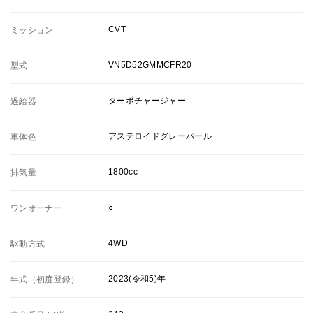
CVT
ミッション
VN5D52GMMCFR20
型式
ターボチャージャー
過給器
アステロイドグレーパール
車体色
1800cc
排気量
○
ワンオーナー
4WD
駆動方式
2023(令和5)年
年式（初度登録）