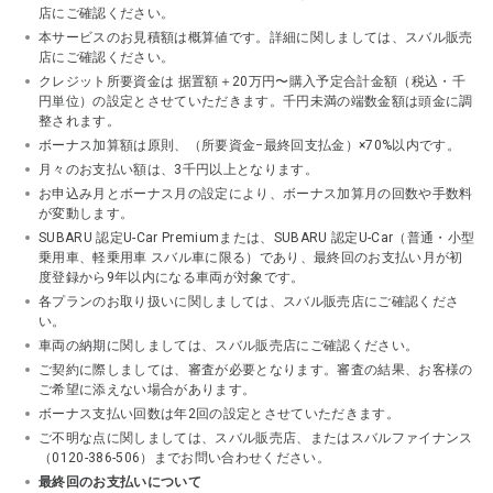
店にご確認ください。
本サービスのお見積額は概算値です。詳細に関しましては、スバル販売
店にご確認ください。
クレジット所要資金は 据置額＋20万円〜購入予定合計金額（税込・千
円単位）の設定とさせていただきます。千円未満の端数金額は頭金に調
整されます。
ボーナス加算額は原則、（所要資金−最終回支払金）×70%以内です。
月々のお支払い額は、3千円以上となります。
お申込み月とボーナス月の設定により、ボーナス加算月の回数や手数料
が変動します。
SUBARU 認定U-Car Premiumまたは、SUBARU 認定U-Car（普通・小型
乗用車、軽乗用車 スバル車に限る）であり、最終回のお支払い月が初
度登録から9年以内になる車両が対象です。
各プランのお取り扱いに関しましては、スバル販売店にご確認くださ
い。
車両の納期に関しましては、スバル販売店にご確認ください。
ご契約に際しましては、審査が必要となります。審査の結果、お客様の
ご希望に添えない場合があります。
ボーナス支払い回数は年2回の設定とさせていただきます。
ご不明な点に関しましては、スバル販売店、またはスバルファイナンス
（0120-386-506）までお問い合わせください。
最終回のお支払いについて