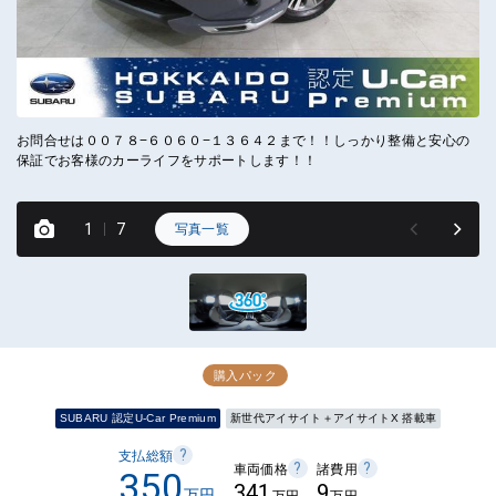
お問合せは００７８−６０６０−１３６４２まで！！しっかり整備と安心の
Ｓ
保証でお客様のカーライフをサポートします！！
い
届
1
7
写真一覧
購入パック
SUBARU 認定U-Car Premium
新世代アイサイト＋アイサイトX 搭載車
?
支払総額
?
?
車両価格
諸費用
350
341
9
万円