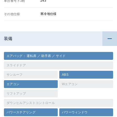
243
車台番号下3桁
寒冷地仕様
その他仕様
装備
エアバッグ： 運転席 ／ 助手席 ／ サイド
スライドドア
サンルーフ
ABS
エアコン
Wエアコン
リフトアップ
ダウンヒルアシストコントロール
パワーステアリング
パワーウィンドウ