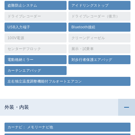
盗難防止システム
アイドリングストップ
ドライブレコーダー
ドライブレコーダー（後方）
USB入力端子
Bluetooth接続
100V電源
クリーンディーゼル
センターデフロック
展示・試乗車
電動格納ミラー
対歩行者保護エアバッグ
カーテンエアバッグ
左右独立温度調整機能付フルオートエアコン
外装・内装
カーナビ： メモリーナビ他