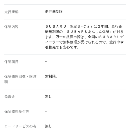
走行無制限
走行距離
ＳＵＢＡＲＵ 認定Ｕ−Ｃａｒは２年間、走行距
保証内容
離無制限の「ＳＵＢＡＲＵあんしん保証」が付き
ます。万一の故障の際は、全国のＳＵＢＡＲＵデ
ィーラーで無料修理が受けられるので、旅行中や
引越先でも安心です。
--
保証項目
無制限。
保証修理回数・限度
額
無し
免責金
--
保証修理受付先
無し
ロードサービスの有