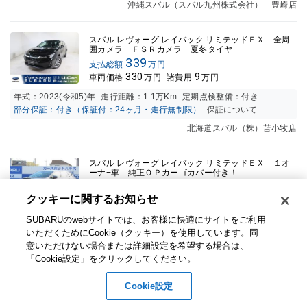
沖縄スバル（スバル九州株式会社） 豊崎店
スバル レヴォーグ レイバック リミテッドＥＸ 全周
囲カメラ ＦＳＲカメラ 夏冬タイヤ
339
支払総額
万円
330
9
車両価格
万円
諸費用
万円
年式：
2023(令和5)年
走行距離：
1.1万K
m
定期点検整備：付き
部分保証：付き（保証付：24ヶ月・走行無制限）
保証について
北海道スバル（株）苫小牧店
スバル レヴォーグ レイバック リミテッドＥＸ １オ
ーナ−車 純正ＯＰカーゴカバー付き！
345.3
支払総額
万円
クッキーに関するお知らせ​
330
15.3
車両価格
万円
諸費用
万円
SUBARUのwebサイトでは、お客様に快適にサイトをご利用
年式：
2024(令和6)年
走行距離：
1.0万K
m
定期点検整備：付き
いただくためにCookie（クッキー）を使用しています。​ 同
部分保証：付き（保証付：24ヶ月・走行無制限）
保証について
意いただけない場合または詳細設定を希望する場合は、
千葉スバル（株） 八千代店
「Cookie設定」をクリックしてください。​
Cookie設定
スバル レヴォーグ レイバック リミテッドＥＸ ナ
ビ Ｒカメラ デジタルマルチビューモニター