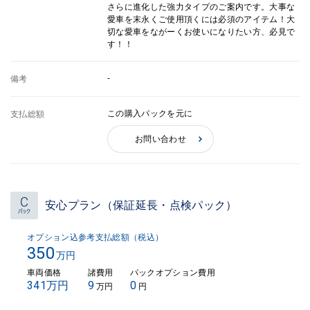
さらに進化した強力タイプのご案内です。大事な
愛車を末永くご使用頂くには必須のアイテム！大
切な愛車をながーくお使いになりたい方、必見で
す！！
-
備考
この購入パックを元に
支払総額
お問い合わせ
安心プラン（保証延長・点検パック）
オプション込参考支払総額（税込）
350
万円
車両価格
諸費用
パックオプション費用
341万円
9
0
万円
円