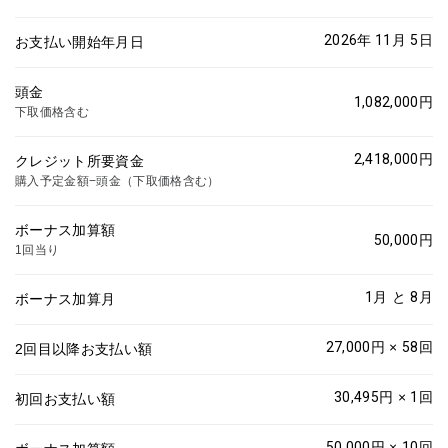
2026年 11月
5
日
お支払い開始年月日
頭金
1,082,000
円
下取価格含む
2,418,000
円
クレジット所要資金
購入予定金額−頭金（下取価格含む）
ボーナス加算額
50,000
円
1回当り
1
月 と
8
月
ボーナス加算月
27,000
円 ×
58
回
2回目以降お支払い額
30,495
円 ×
1
回
初回お支払い額
50,000
円 ×
10
回