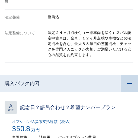
無
整備込
法定整備
法定２４ヶ月点検付（一部車両を除く）スバル認
法定整備について
定中古車は、全車、１２ヶ月点検や車検などの法
定点検を含む、最大８８項目の整備点検、チェッ
クを専門メカニックが実施。ご満足いただける安
心の品質をお約束します。
購入パック内容
記念日？語呂合わせ？希望ナンバープラン
オプション込参考支払総額（税込）
350.8
万円
車両価格
諸費用
パックオプション費用