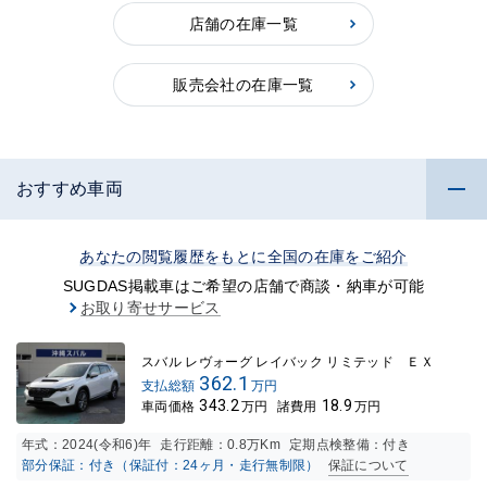
店舗の在庫一覧
販売会社の在庫一覧
おすすめ車両
あなたの閲覧履歴をもとに全国の在庫をご紹介
SUGDAS掲載車はご希望の店舗で商談・納車が可能
お取り寄せサービス
スバル レヴォーグ レイバック リミテッド ＥＸ
362.1
支払総額
万円
343.2
18.9
車両価格
万円
諸費用
万円
年式：
2024(令和6)年
走行距離：
0.8万K
m
定期点検整備：付き
部分保証：付き（保証付：24ヶ月・走行無制限）
保証について