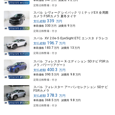
341
9.2
車両価格
万円
諸費用
万円
定期点検整備：付き
スバル レヴォーグ レイバック リミテッドEX 全周囲
カメラ FSRカメラ 夏冬タイヤ
339
支払総額
万円
330
9
車両価格
万円
諸費用
万円
定期点検整備：付き
スバル XV 2.0e-S EyeSight ETC エンスタ ドラレコ
196.7
支払総額
万円
183.7
13
車両価格
万円
諸費用
万円
定期点検整備：付き
スバル フォレスター X-エディション SDナビ FSRカ
メラ パワーリアゲート
400.3
支払総額
万円
390.5
9.8
車両価格
万円
諸費用
万円
定期点検整備：付き
スバル フォレスター アーバンセレクション SDナビ
FSRカメラ
378.3
支払総額
万円
368.5
9.8
車両価格
万円
諸費用
万円
定期点検整備：付き