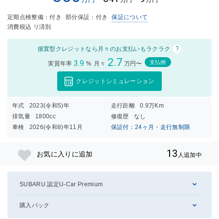
万円
万円
定期点検整備：付き
部分保証：付き
保証について
消費税込 リ済別
?
据置型クレジットなら月々のお支払いもラクラク
2.7
3.9
支払例
実質年率
%
月々
万円〜
クレジットシミュレーション
年式
2023(令和5)年
走行距離
0.9万Km
排気量
1800cc
修復歴
なし
車検
2026(令和8)年11月
保証付：24ヶ月・走行無制限
13
お気に入りに追加
人追加中
SUBARU 認定U-Car Premium
購入パック