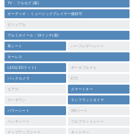
TV： フルセグ (基)
オーディオ： ミュージックプレイヤー接続可
ビジュアル
アルミホイール：18インチ(基)
革シート
ハーフレザーシート
キーレス
LED(LEDライト)
ポータブルナビ
バックカメラ
ETC
エアロ
スマートキー
ローダウン
ランフラットタイヤ
パワーシート
3列シート
ベンチシート
フルフラットシート
チップアップシート
オットマン