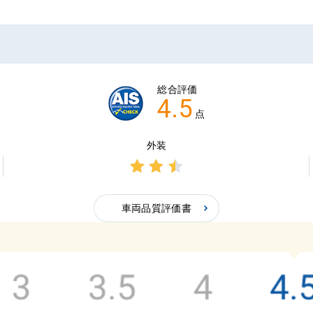
総合評価
4.5
点
外装
3点中
2.5点
車両品質評価書
の評
価