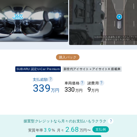
購入パック
SUBARU 認定U-Car Premium
新世代アイサイト＋アイサイトX 搭載車
?
支払総額
?
?
車両価格
諸費用
339
330
9
万円
万円
万円
?
据置型クレジットなら月々のお支払いもラクラク
2.68
3.9
支払例
実質年率
%
月々
万円〜