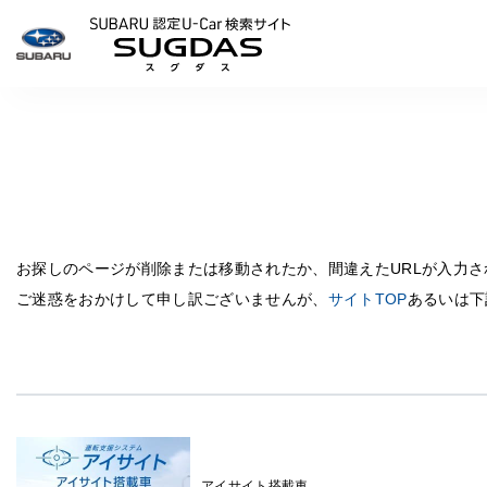
SUBARU 認定U-Carサイ
お探しのページが削除または移動されたか、間違えたURLが入力
ご迷惑をおかけして申し訳ございませんが、
サイトTOP
あるいは下
アイサイト搭載車