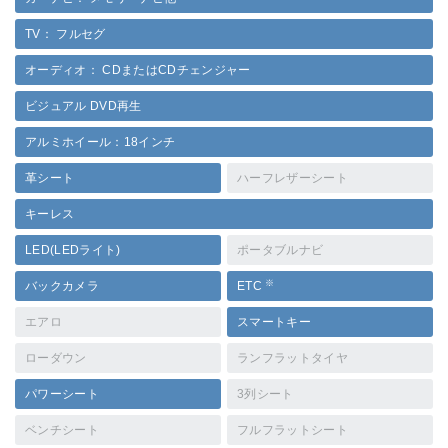
TV： フルセグ
オーディオ： CDまたはCDチェンジャー
ビジュアル DVD再生
アルミホイール：18インチ
革シート
ハーフレザーシート
キーレス
LED(LEDライト)
ポータブルナビ
※
バックカメラ
ETC
エアロ
スマートキー
ローダウン
ランフラットタイヤ
パワーシート
3列シート
ベンチシート
フルフラットシート