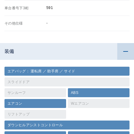
591
車台番号下3桁
-
その他仕様
装備
エアバッグ： 運転席 ／ 助手席 ／ サイド
スライドドア
サンルーフ
ABS
エアコン
Wエアコン
リフトアップ
ダウンヒルアシストコントロール