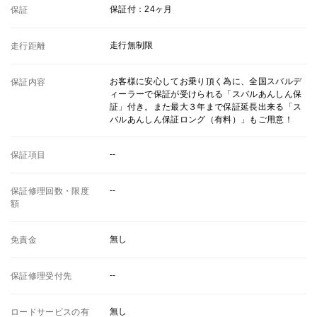
保証付：24ヶ月
保証
走行無制限
走行距離
お客様に安心してお乗り頂く為に、全国スバルデ
保証内容
ィーラーで保証が受けられる「スバルあんしん保
証」付き。また最大３年まで保証延長出来る「ス
バルあんしん保証ロング（有料）」もご用意！
--
保証項目
--
保証修理回数・限度
額
無し
免責金
--
保証修理受付先
無し
ロードサービスの有