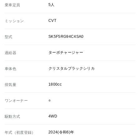
5人
乗車定員
CVT
ミッション
SK5F5RG94C4SA0
型式
ターボチャージャー
過給器
クリスタルブラックシリカ
車体色
1800cc
排気量
○
ワンオーナー
4WD
駆動方式
2024(令和6)年
年式（初度登録）