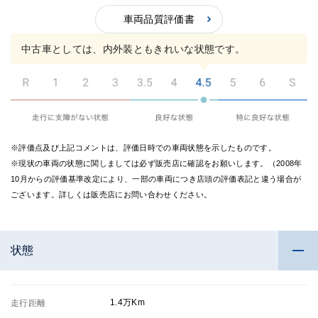
3点の
2.5点
評価
車両品質評価書
の評
価
中古車としては、内外装ともきれいな状態です。
※評価点及び上記コメントは、評価日時での車両状態を示したものです。
※現状の車両の状態に関しましては必ず販売店に確認をお願いします。（2008年
10月からの評価基準改定により、一部の車両につき店頭の評価表記と違う場合が
ございます。詳しくは販売店にお問い合わせください。
状態
1.4万Km
走行距離