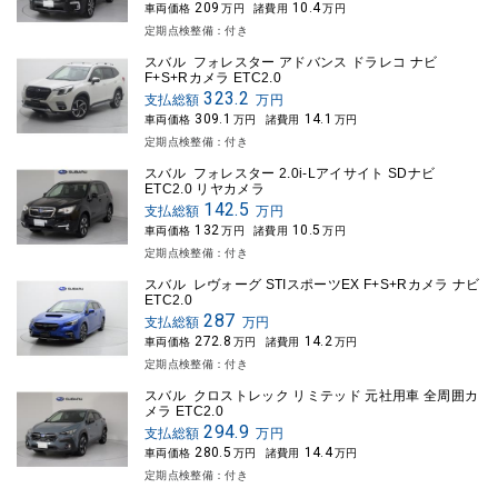
209
10.4
車両価格
万円
諸費用
万円
定期点検整備：付き
スバル フォレスター アドバンス ドラレコ ナビ
F+S+Rカメラ ETC2.0
323.2
支払総額
万円
309.1
14.1
車両価格
万円
諸費用
万円
定期点検整備：付き
スバル フォレスター 2.0i-Lアイサイト SDナビ
ETC2.0 リヤカメラ
142.5
支払総額
万円
132
10.5
車両価格
万円
諸費用
万円
定期点検整備：付き
スバル レヴォーグ STIスポーツEX F+S+Rカメラ ナビ
ETC2.0
287
支払総額
万円
272.8
14.2
車両価格
万円
諸費用
万円
定期点検整備：付き
スバル クロストレック リミテッド 元社用車 全周囲カ
メラ ETC2.0
294.9
支払総額
万円
280.5
14.4
車両価格
万円
諸費用
万円
定期点検整備：付き