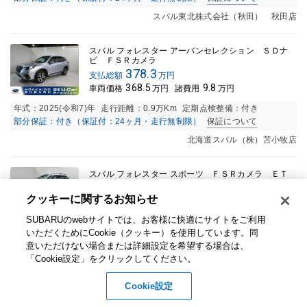
スバル東北株式会社（秋田） 秋田店
スバル フォレスター アーバンセレクション ＳＤナ
ビ ＦＳＲカメラ
378.3
支払総額
万円
368.5
9.8
車両価格
万円
諸費用
万円
年式：
2025(令和7)年
走行距離：
0.9万K
m
定期点検整備：付き
部分保証：付き（保証付：24ヶ月・走行無制限）
保証について
北海道スバル（株）苫小牧店
スバル フォレスター スポーツ ＦＳＲカメラ ＥＴ
Ｃ 電動リアゲート
376.6
クッキーに関するお知らせ​
支払総額
万円
352
24.6
車両価格
万円
諸費用
万円
SUBARUのwebサイトでは、お客様に快適にサイトをご利用
年式：
2023(令和5)年
走行距離：
0.8万K
m
定期点検整備：付き
いただくためにCookie（クッキー）を使用しています。​ 同
部分保証：付き（保証付：24ヶ月・走行無制限）
保証について
意いただけない場合または詳細設定を希望する場合は、
「Cookie設定」をクリックしてください。​
北海道スバル（株）岩見沢店
Cookie設定
スバル フォレスター Ｘ−ブレイク／Ｆ＋Ｓ＋ナビ／Ｒ