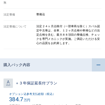
無
整備込
法定整備
法定２４ヶ月点検付（一部車両を除く）スバル認
法定整備について
定中古車は、全車、１２ヶ月点検や車検などの法
定点検を含む、最大８８項目の整備点検、チェッ
クを専門メカニックが実施。ご満足いただける安
心の品質をお約束します。
購入パック内容
＋３年保証延長付プラン
オプション込参考支払総額（税込）
384.7
万円