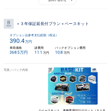
お問い合わせ
＋３年保証延長付プラン＋ベースキット
オプション込参考支払総額（税込）
390.4
万円
車両価格
諸費用
パックオプション費用
368.5万円
11.1
10.8
万円
万円
写真／パック内容
Ｕベースキット 車種専用設計のマット（ＳＵＢ