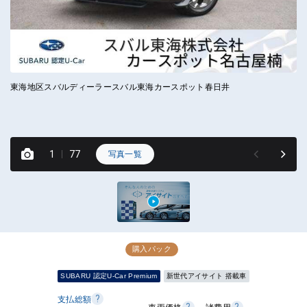
東海地区スバルディーラースバル東海カースポット春日井
ス
と
凹
1
77
写真一覧
購入パック
SUBARU 認定U-Car Premium
新世代アイサイト 搭載車
?
支払総額
?
?