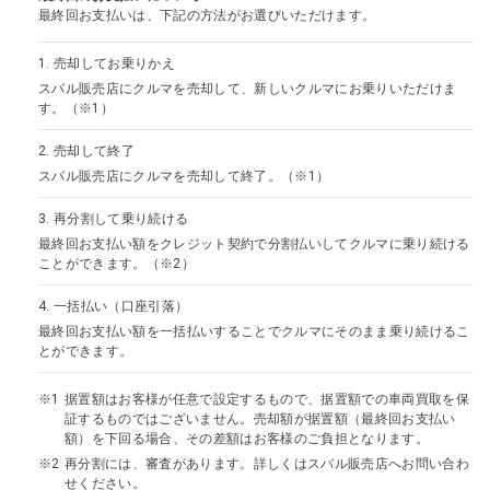
最終回お支払いは、下記の方法がお選びいただけます。
1.
売却してお乗りかえ
スバル販売店にクルマを売却して、新しいクルマにお乗りいただけま
す。（※1）
2.
売却して終了
スバル販売店にクルマを売却して終了。（※1）
3.
再分割して乗り続ける
最終回お支払い額をクレジット契約で分割払いしてクルマに乗り続ける
ことができます。（※2）
4.
一括払い（口座引落）
最終回お支払い額を一括払いすることでクルマにそのまま乗り続けるこ
とができます。
据置額はお客様が任意で設定するもので、据置額での車両買取を保
証するものではございません。売却額が据置額（最終回お支払い
額）を下回る場合、その差額はお客様のご負担となります。
再分割には、審査があります。詳しくはスバル販売店へお問い合わ
せください。