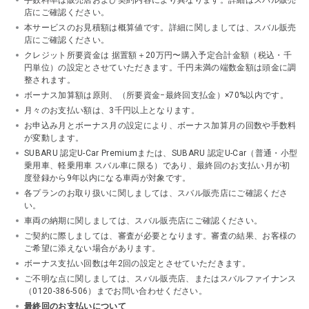
手数料率は販売店および契約内容により異なります。詳細はスバル販売
店にご確認ください。
本サービスのお見積額は概算値です。詳細に関しましては、スバル販売
店にご確認ください。
クレジット所要資金は 据置額＋20万円〜購入予定合計金額（税込・千
円単位）の設定とさせていただきます。千円未満の端数金額は頭金に調
整されます。
ボーナス加算額は原則、（所要資金−最終回支払金）×70%以内です。
月々のお支払い額は、3千円以上となります。
お申込み月とボーナス月の設定により、ボーナス加算月の回数や手数料
が変動します。
SUBARU 認定U-Car Premiumまたは、SUBARU 認定U-Car（普通・小型
乗用車、軽乗用車 スバル車に限る）であり、最終回のお支払い月が初
度登録から9年以内になる車両が対象です。
各プランのお取り扱いに関しましては、スバル販売店にご確認くださ
い。
車両の納期に関しましては、スバル販売店にご確認ください。
ご契約に際しましては、審査が必要となります。審査の結果、お客様の
ご希望に添えない場合があります。
ボーナス支払い回数は年2回の設定とさせていただきます。
ご不明な点に関しましては、スバル販売店、またはスバルファイナンス
（0120-386-506）までお問い合わせください。
最終回のお支払いについて