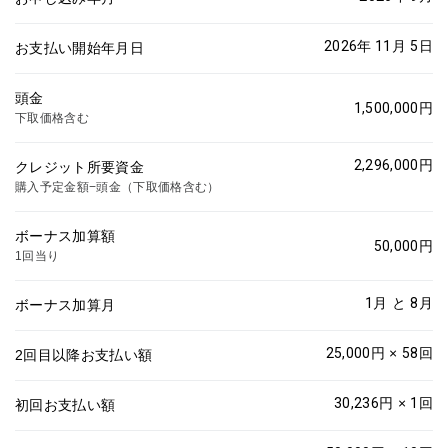
2026年 11月
5
日
お支払い開始年月日
頭金
1,500,000
円
下取価格含む
2,296,000
円
クレジット所要資金
購入予定金額−頭金（下取価格含む）
ボーナス加算額
50,000
円
1回当り
1
月 と
8
月
ボーナス加算月
25,000
円 ×
58
回
2回目以降お支払い額
30,236
円 ×
1
回
初回お支払い額