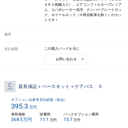
ＡＲＵ刺繍入り）、エアコンフィルタープレミア
ム、エバポレーター洗浄、ナンバープレートロッ
ク、ホイールロック（※軽自動車を除く）のセッ
トです！
備考
この購入パックを元に
支払総額
お問い合わせ
延長保証＋ベースキット＋ケアパス ５
オプション込参考支払総額（税込）
395.3
万円
車両価格
諸費用
パックオプション費用
368.5万円
11.1
15.7
万円
万円