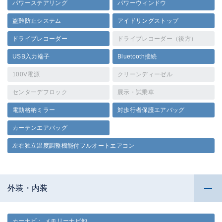
パワーステアリング
パワーウィンドウ
盗難防止システム
アイドリングストップ
ドライブレコーダー
ドライブレコーダー（後方）
USB入力端子
Bluetooth接続
100V電源
クリーンディーゼル
センターデフロック
展示・試乗車
電動格納ミラー
対歩行者保護エアバッグ
カーテンエアバッグ
左右独立温度調整機能付フルオートエアコン
外装・内装
カーナビ： メモリーナビ他