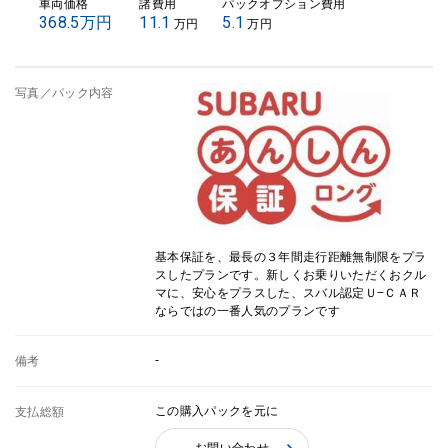
車両価格
諸費用
パックオプション費用
368.5万円
11.1
5.1
万円
万円
写真／パック内容
基本保証を、最長の３年間走行距離無制限をプラ
スしたプランです。新しくお乗りいただくおクル
マに、安心をプラスした、スバル認定Ｕ−ＣＡＲ
ならではの一番人気のプランです
-
備考
この購入パックを元に
支払総額