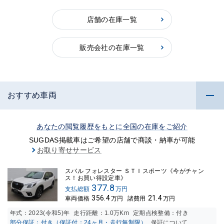
店舗の在庫一覧
販売会社の在庫一覧
おすすめ車両
あなたの閲覧履歴をもとに全国の在庫をご紹介
SUGDAS掲載車はご希望の店舗で商談・納車が可能
お取り寄せサービス
スバル フォレスター ＳＴＩスポーツ《今がチャン
ス！お買い得設定車》
377.8
支払総額
万円
356.4
21.4
車両価格
万円
諸費用
万円
年式：
2023(令和5)年
走行距離：
1.0万K
m
定期点検整備：付き
部分保証：付き（保証付：24ヶ月・走行無制限）
保証について