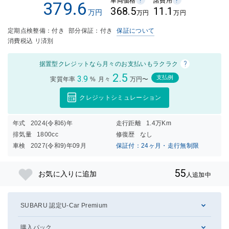
車両価格
諸費用
379.6
368.5
11.1
万円
万円
万円
定期点検整備：付き
部分保証：付き
保証について
消費税込 リ済別
?
据置型クレジットなら月々のお支払いもラクラク
2.5
3.9
支払例
実質年率
%
月々
万円〜
クレジットシミュレーション
年式
2024(令和6)年
走行距離
1.4万Km
排気量
1800cc
修復歴
なし
車検
2027(令和9)年09月
保証付：24ヶ月・走行無制限
55
お気に入りに追加
人追加中
SUBARU 認定U-Car Premium
購入パック