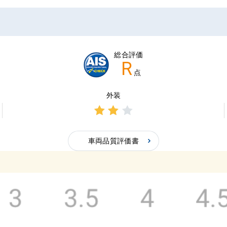
総合評価
R
点
外装
3点中
2点の
車両品質評価書
評価