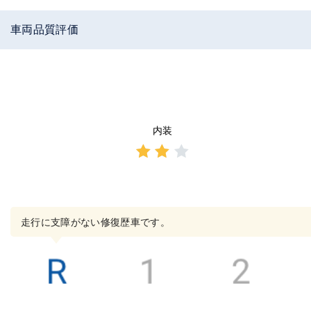
車両品質評価
内装
3点中
2点の
評価
走行に支障がない修復歴車です。