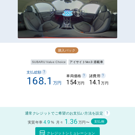
購入パック
SUBARU Value Choice
アイサイトVer.3 搭載車
?
支払総額
?
?
車両価格
諸費用
168.1
154
14.1
万円
万円
万円
?
通常クレジットでご希望のお支払い方法を設定
1.36
4.9
支払例
実質年率
%
月々
万円〜
クレジットシミュレーション