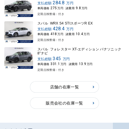
284.8
支払総額
万円
275
9.8
車両価格
万円
諸費用
万円
定期点検整備：付き
スバル WRX S4 STIスポーツR EX
428.4
支払総額
万円
418
10.4
車両価格
万円
諸費用
万円
定期点検整備：付き
スバル フォレスター XT-エディション パナソニック
8”ナビ
345
支払総額
万円
331.1
13.9
車両価格
万円
諸費用
万円
定期点検整備：付き
店舗の在庫一覧
販売会社の在庫一覧