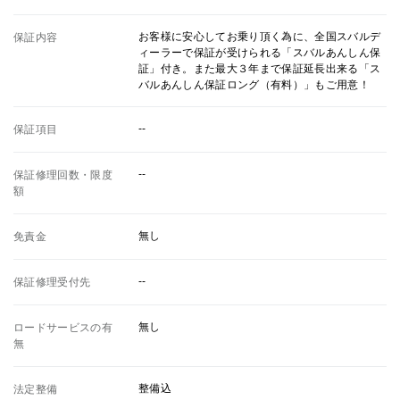
お客様に安心してお乗り頂く為に、全国スバルデ
保証内容
ィーラーで保証が受けられる「スバルあんしん保
証」付き。また最大３年まで保証延長出来る「ス
バルあんしん保証ロング（有料）」もご用意！
--
保証項目
--
保証修理回数・限度
額
無し
免責金
--
保証修理受付先
無し
ロードサービスの有
無
整備込
法定整備