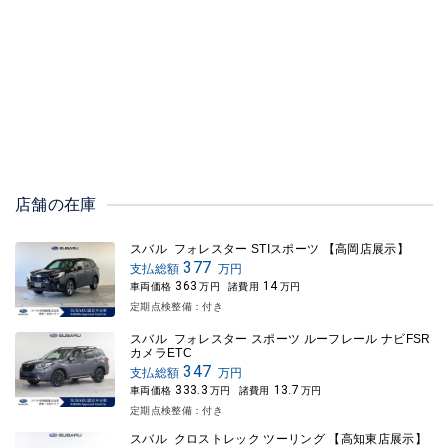
店舗の在庫
スバル フォレスター STIスポーツ 【高岡店展示】
377
支払総額
万円
363
14
車両価格
万円
諸費用
万円
定期点検整備：付き
スバル フォレスター スポーツ ルーフレール ナビFSR
カメラETC
347
支払総額
万円
333.3
13.7
車両価格
万円
諸費用
万円
定期点検整備：付き
スバル クロストレック ツーリング 【高知東店展示】