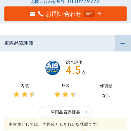
1000279772
お問い合わせ番号
お問い合わせ
無料
車両品質評価
総合評価
4.5
点
内装
外装
修復歴
なし
3点中
3点中
2.5点
2.5点
の評
車両品質評価書
の評
価
価
中古車としては、内外装ともきれいな状態です。