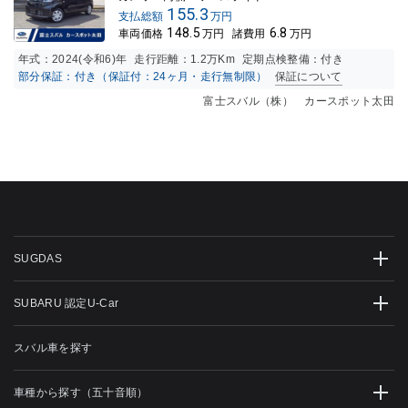
155.3
支払総額
万円
148.5
6.8
車両価格
万円
諸費用
万円
年式：
2024(令和6)年
走行距離：
1.2万K
m
定期点検整備：付き
部分保証：付き（保証付：24ヶ月・走行無制限）
保証について
富士スバル（株） カースポット太田
SUGDAS
SUBARU 認定U-Car
スバル車を探す
車種から探す（五十音順）