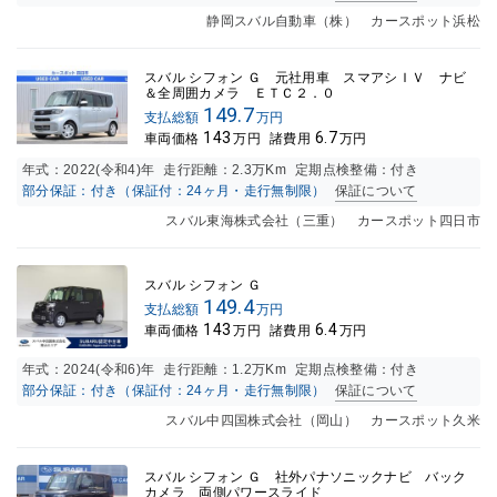
静岡スバル自動車（株） カースポット浜松
スバル シフォン Ｇ 元社用車 スマアシＩＶ ナビ
＆全周囲カメラ ＥＴＣ２．０
149.7
支払総額
万円
143
6.7
車両価格
万円
諸費用
万円
年式：
2022(令和4)年
走行距離：
2.3万K
m
定期点検整備：付き
部分保証：付き（保証付：24ヶ月・走行無制限）
保証について
スバル東海株式会社（三重） カースポット四日市
スバル シフォン Ｇ
149.4
支払総額
万円
143
6.4
車両価格
万円
諸費用
万円
年式：
2024(令和6)年
走行距離：
1.2万K
m
定期点検整備：付き
部分保証：付き（保証付：24ヶ月・走行無制限）
保証について
スバル中四国株式会社（岡山） カースポット久米
スバル シフォン Ｇ 社外パナソニックナビ バック
カメラ 両側パワースライド