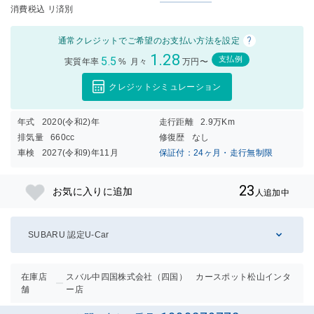
消費税込 リ済別
?
通常クレジットでご希望のお支払い方法を設定
1.28
5.5
支払例
実質年率
%
月々
万円〜
クレジットシミュレーション
年式
2020(令和2)年
走行距離
2.9万Km
排気量
660cc
修復歴
なし
車検
2027(令和9)年11月
保証付：24ヶ月・走行無制限
23
お気に入りに追加
人追加中
SUBARU 認定U-Car
在庫店
スバル中四国株式会社（四国） カースポット松山インタ
舗
ー店