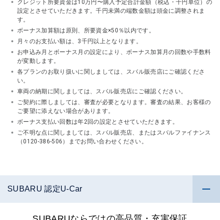
クレジット所要資金は10万円〜購入予定合計金額（税込・千円単位）の
設定とさせていただきます。千円未満の端数金額は頭金に調整されま
す。
ボーナス加算額は原則、所要資金×50％以内です。
月々のお支払い額は、3千円以上となります。
お申込み月とボーナス月の設定により、ボーナス加算月の回数や手数料
が変動します。
各プランのお取り扱いに関しましては、スバル販売店にご確認くださ
い。
車両の納期に関しましては、スバル販売店にご確認ください。
ご契約に際しましては、審査が必要となります。審査の結果、お客様の
ご要望に添えない場合があります。
ボーナス支払い回数は年2回の設定とさせていただきます。
ご不明な点に関しましては、スバル販売店、またはスバルファイナンス
（0120-386-506）までお問い合わせください。
SUBARU 認定U-Car
SUBARUならではの高品質・充実保証