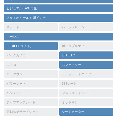
ビジュアル DVD再生
アルミホイール：15インチ
革シート
ハーフレザーシート
キーレス
LED(LEDライト)
ポータブルナビ
バックカメラ
ETCETC
エアロ
スマートキー
ローダウン
ランフラットタイヤ
パワーシート
3列シート
ベンチシート
フルフラットシート
チップアップシート
オットマン
電動格納サードシート
シートヒーター