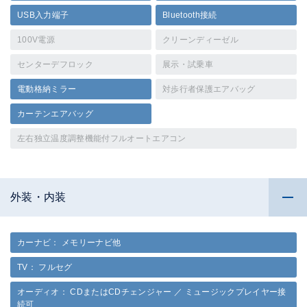
USB入力端子
Bluetooth接続
100V電源
クリーンディーゼル
センターデフロック
展示・試乗車
電動格納ミラー
対歩行者保護エアバッグ
カーテンエアバッグ
左右独立温度調整機能付フルオートエアコン
外装・内装
カーナビ： メモリーナビ他
TV： フルセグ
オーディオ： CDまたはCDチェンジャー ／ ミュージックプレイヤー接
続可