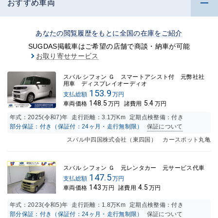
おすすめ車両
あなたの閲覧履歴をもとに全国の在庫をご紹介
SUGDAS掲載車はご希望の店舗で商談・納車が可能
お取り寄せサービス
スバル シフォン Ｇ スマートアシスト付 元弊社社
用車 ディスプレイオーディオ
153.9
支払総額
万円
148.5
5.4
車両価格
万円
諸費用
万円
年式：
2025(令和7)年
走行距離：
3.1万K
m
定期点検整備：付き
部分保証：付き（保証付：24ヶ月・走行無制限）
保証について
スバル中四国株式会社（東四国） カースポット丸亀
スバル シフォン Ｇ 元レンタカー 元サービス代車
147.5
支払総額
万円
143
4.5
車両価格
万円
諸費用
万円
年式：
2023(令和5)年
走行距離：
1.8万K
m
定期点検整備：付き
部分保証：付き（保証付：24ヶ月・走行無制限）
保証について