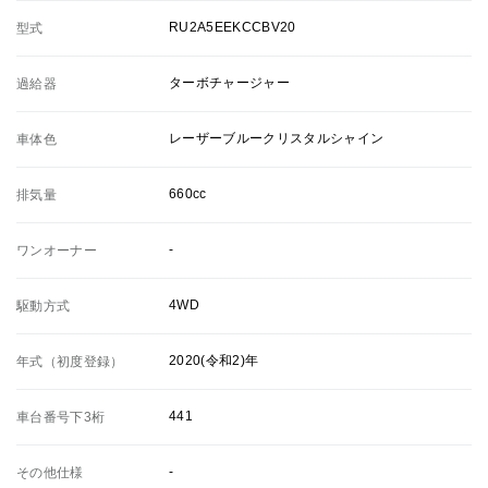
RU2A5EEKCCBV20
型式
ターボチャージャー
過給器
レーザーブルークリスタルシャイン
車体色
660cc
排気量
-
ワンオーナー
4WD
駆動方式
2020(令和2)年
年式（初度登録）
441
車台番号下3桁
-
その他仕様