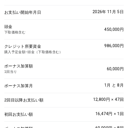
2026年 11月
5
日
お支払い開始年月日
頭金
450,000
円
下取価格含む
986,000
円
クレジット所要資金
購入予定金額−頭金（下取価格含む）
ボーナス加算額
60,000
円
1回当り
1
月 と
8
月
ボーナス加算月
12,800
円 ×
47
回
2回目以降お支払い額
16,474
円 ×
1
回
初回お支払い額
60,000
円 ×
8
回