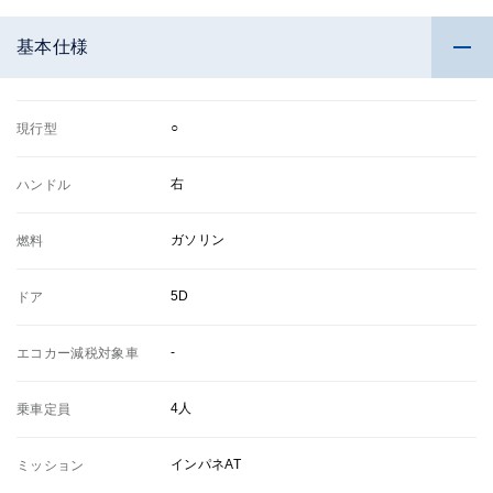
基本仕様
○
現行型
右
ハンドル
ガソリン
燃料
5D
ドア
-
エコカー減税対象車
4人
乗車定員
インパネAT
ミッション