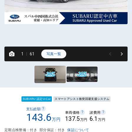
◆
は
1
61
写真一覧
SUBARU 認定U-Car
スマートアシスト衝突回避支援システム
?
支払総額
?
?
車両価格
諸費用
143.6
137.5
6.1
万円
万円
万円
定期点検整備：付き
部分保証：付き
保証について