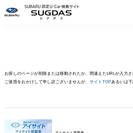
SUBARU 認定U-Carサイ
お探しのページが削除または移動されたか、間違えたURLが入力
ご迷惑をおかけして申し訳ございませんが、
サイトTOP
あるいは下
アイサイト搭載車