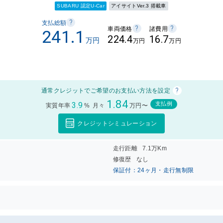
SUBARU 認定U-Car
アイサイトVer.3 搭載車
?
支払総額
?
?
車両価格
諸費用
241.1
224.4
16.7
万円
万円
万円
?
通常クレジットでご希望のお支払い方法を設定
1.84
3.9
支払例
実質年率
%
月々
万円〜
クレジットシミュレーション
走行距離
7.1万Km
修復歴
なし
保証付：24ヶ月・走行無制限