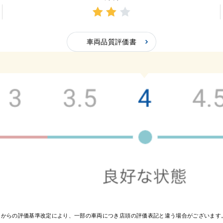
3点中
2点の
車両品質評価書
評価
0月からの評価基準改定により、一部の車両につき店頭の評価表記と違う場合がございま