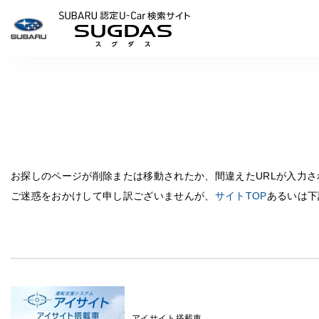
SUBARU 認定U-Carサイ
お探しのページが削除または移動されたか、間違えたURLが入力
ご迷惑をおかけして申し訳ございませんが、
サイトTOP
あるいは下
アイサイト搭載車