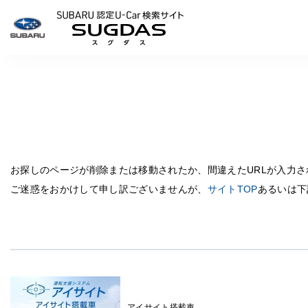
SUBARU 認定U-Carサイ
お探しのページが削除または移動されたか、間違えたURLが入力
ご迷惑をおかけして申し訳ございませんが、
サイトTOP
あるいは下
アイサイト搭載車