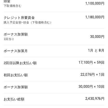
頭金
1,100,000
円
下取価格含む
1,180,000
円
クレジット所要資金
購入予定金額−頭金（下取価格含む）
ボーナス加算額
30,000
円
1回当り
1
月 と
8
月
ボーナス加算月
17,100
円 ×
59
回
2回目以降お支払い額
22,076
円 ×
1
回
初回お支払い額
30,000
円 ×
10
回
ボーナス加算額
2,430,976
円
お支払い総額