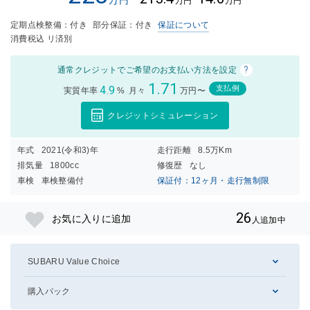
万円
万円
定期点検整備：付き
部分保証：付き
保証について
消費税込 リ済別
?
通常クレジットでご希望のお支払い方法を設定
1.71
4.9
支払例
実質年率
%
月々
万円〜
クレジットシミュレーション
年式
2021(令和3)年
走行距離
8.5万Km
排気量
1800cc
修復歴
なし
車検
車検整備付
保証付：12ヶ月・走行無制限
26
お気に入りに追加
人追加中
SUBARU Value Choice
購入パック