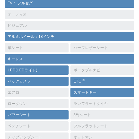
TV： フルセグ
オーディオ
ビジュアル
アルミホイール：18インチ
革シート
ハーフレザーシート
キーレス
LED(LEDライト)
ポータブルナビ
※
バックカメラ
ETC
エアロ
スマートキー
ローダウン
ランフラットタイヤ
パワーシート
3列シート
ベンチシート
フルフラットシート
チップアップシート
オットマン