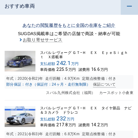
おすすめ車両
あなたの閲覧履歴をもとに全国の在庫をご紹介
SUGDAS掲載車はご希望の店舗で商談・納車が可能
お取り寄せサービス
スバル レヴォーグ ＧＴ−Ｈ ＥＸ ＥｙｅＳｉｇｈ
ｔ Ｘ搭載車
242.1
支払総額
万円
225.5
16.6
車両価格
万円
諸費用
万円
年式：
2020(令和2)年
走行距離：
4.9万K
m
定期点検整備：付き
部分保証：付き（保証付：24ヶ月・走行無制限）
保証について
スバル九州株式会社（福岡） カースポット小倉東
スバル レヴォーグ ＧＴ−Ｈ ＥＸ タイヤ新品 ナビ
＆３カメラ ドラレコ
232
支払総額
万円
217.8
14.2
車両価格
万円
諸費用
万円
年式：
2021(令和3)年
走行距離：
6.8万K
m
定期点検整備：付き