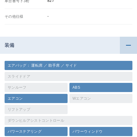
827
車台番号下3桁
-
その他仕様
装備
エアバッグ： 運転席 ／ 助手席 ／ サイド
スライドドア
サンルーフ
ABS
エアコン
Wエアコン
リフトアップ
ダウンヒルアシストコントロール
パワーステアリング
パワーウィンドウ