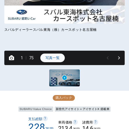
スバルディーラースバル東海（株）カースポット名古屋楠
ス
と
凹
1
75
写真一覧
購入パック
SUBARU Value Choice
新世代アイサイト＋アイサイトX 搭載車
?
支払総額
?
?
車両価格
諸費用
228
213.4
14.6
万円