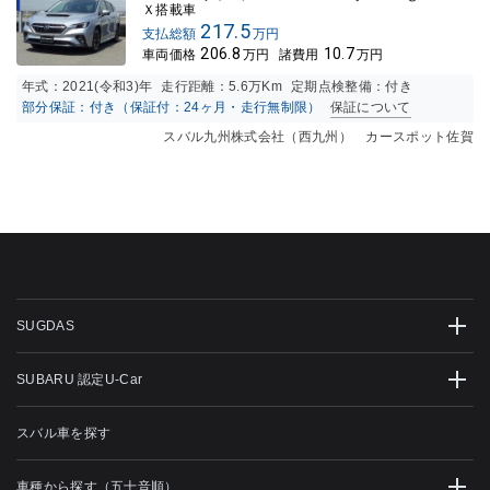
Ｘ搭載車
217.5
支払総額
万円
206.8
10.7
車両価格
万円
諸費用
万円
年式：
2021(令和3)年
走行距離：
5.6万K
m
定期点検整備：付き
部分保証：付き（保証付：24ヶ月・走行無制限）
保証について
スバル九州株式会社（西九州） カースポット佐賀
SUGDAS
SUBARU 認定U-Car
スバル車を探す
車種から探す（五十音順）