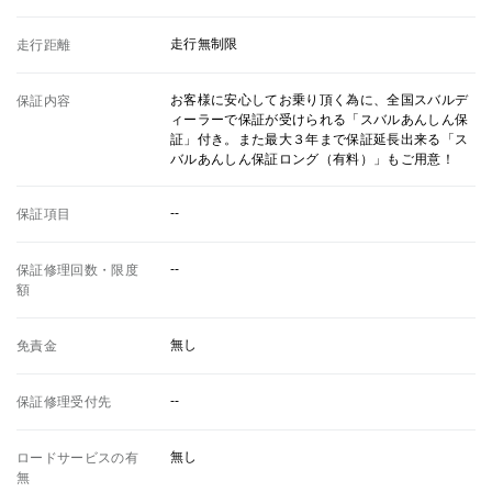
走行無制限
走行距離
お客様に安心してお乗り頂く為に、全国スバルデ
保証内容
ィーラーで保証が受けられる「スバルあんしん保
証」付き。また最大３年まで保証延長出来る「ス
バルあんしん保証ロング（有料）」もご用意！
--
保証項目
--
保証修理回数・限度
額
無し
免責金
--
保証修理受付先
無し
ロードサービスの有
無