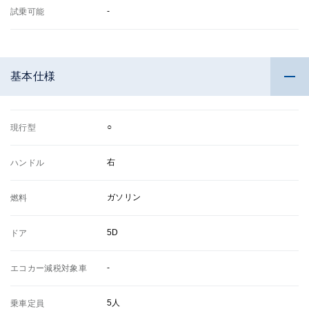
-
試乗可能
基本仕様
○
現行型
右
ハンドル
ガソリン
燃料
5D
ドア
-
エコカー減税対象車
5人
乗車定員