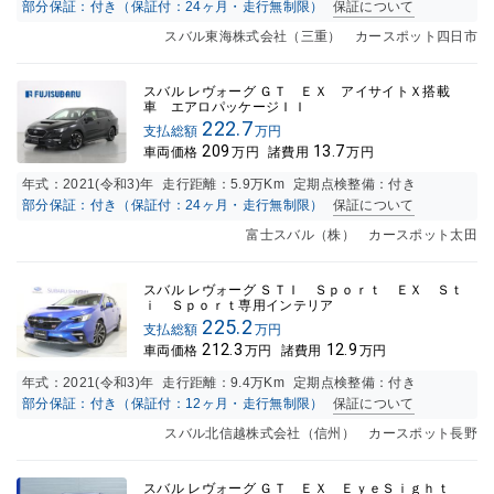
部分保証：付き（保証付：24ヶ月・走行無制限）
保証について
スバル東海株式会社（三重） カースポット四日市
スバル レヴォーグ ＧＴ ＥＸ アイサイトＸ搭載
車 エアロパッケージＩＩ
222.7
支払総額
万円
209
13.7
車両価格
万円
諸費用
万円
年式：
2021(令和3)年
走行距離：
5.9万K
m
定期点検整備：付き
部分保証：付き（保証付：24ヶ月・走行無制限）
保証について
富士スバル（株） カースポット太田
スバル レヴォーグ ＳＴＩ Ｓｐｏｒｔ ＥＸ Ｓｔ
ｉ Ｓｐｏｒｔ専用インテリア
225.2
支払総額
万円
212.3
12.9
車両価格
万円
諸費用
万円
年式：
2021(令和3)年
走行距離：
9.4万K
m
定期点検整備：付き
部分保証：付き（保証付：12ヶ月・走行無制限）
保証について
スバル北信越株式会社（信州） カースポット長野
スバル レヴォーグ ＧＴ ＥＸ ＥｙｅＳｉｇｈｔ