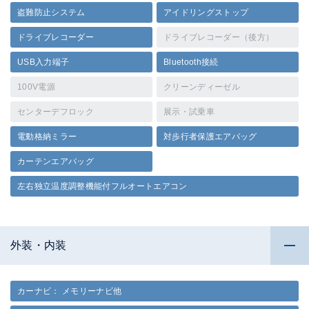
盗難防止システム
アイドリングストップ
ドライブレコーダー
ドライブレコーダー（後方）
USB入力端子
Bluetooth接続
100V電源
クリーンディーゼル
センターデフロック
展示・試乗車
電動格納ミラー
対歩行者保護エアバッグ
カーテンエアバッグ
左右独立温度調整機能付フルオートエアコン
外装・内装
カーナビ： メモリーナビ他