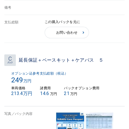
備考
この購入パックを元に
支払総額
お問い合わせ
延長保証＋ベースキット＋ケアパス ５
オプション込参考支払総額（税込）
249
万円
車両価格
諸費用
パックオプション費用
213.4万円
14.6
21
万円
万円
写真／パック内容