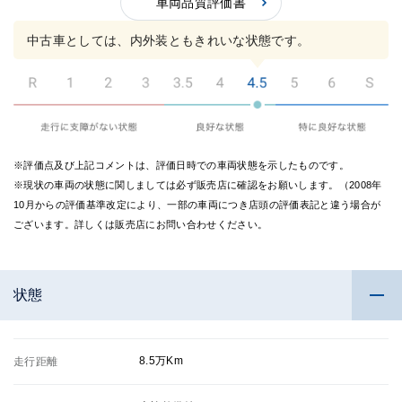
の評
車両品質評価書
の評
価
価
中古車としては、内外装ともきれいな状態です。
※評価点及び上記コメントは、評価日時での車両状態を示したものです。
※現状の車両の状態に関しましては必ず販売店に確認をお願いします。（2008年
10月からの評価基準改定により、一部の車両につき店頭の評価表記と違う場合が
ございます。詳しくは販売店にお問い合わせください。
状態
8.5万Km
走行距離