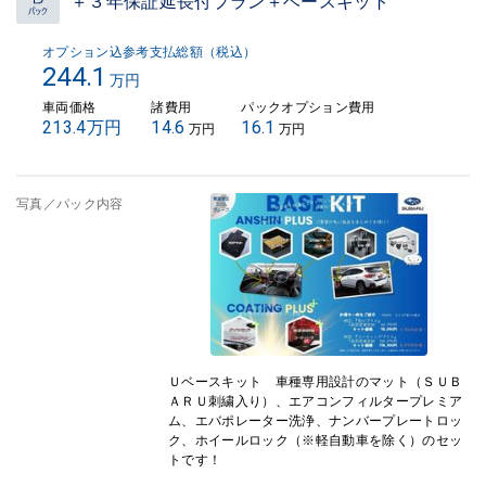
＋３年保証延長付プラン＋ベースキット
オプション込参考支払総額（税込）
244.1
万円
車両価格
諸費用
パックオプション費用
213.4万円
14.6
16.1
万円
万円
写真／パック内容
Ｕベースキット 車種専用設計のマット（ＳＵＢ
ＡＲＵ刺繍入り）、エアコンフィルタープレミア
ム、エバポレーター洗浄、ナンバープレートロッ
ク、ホイールロック（※軽自動車を除く）のセッ
トです！