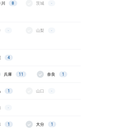
奈川
8
茨城
-
井
-
山梨
-
重
4
兵庫
11
奈良
1
島
1
山口
-
知
-
本
1
大分
1