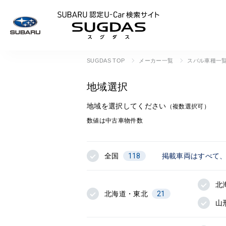
SUBARU 認定U
SUGDAS TOP
メーカー一覧
スバル車種一
地域選択
地域を選択してください
（複数選択可）
数値は中古車物件数
全国
118
掲載車両はすべて
北
北海道・東北
21
山