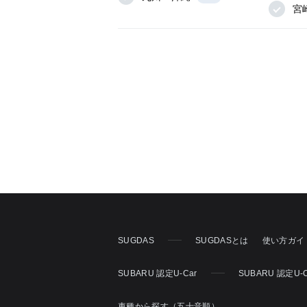
宮
SUGDAS
SUGDASとは
使い方ガイ
SUBARU 認定U-Car
SUBARU 認定U
車種から探す（五十音順）