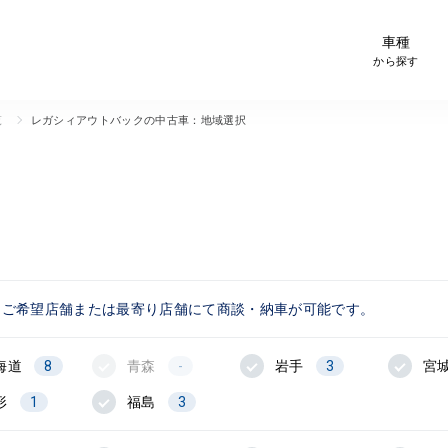
-Car検索サイト スグダス
車種
から探す
覧
レガシィアウトバックの中古車：地域選択
、ご希望店舗または最寄り店舗にて
商談・納車が可能です。
海道
8
青森
-
岩手
3
宮
形
1
福島
3