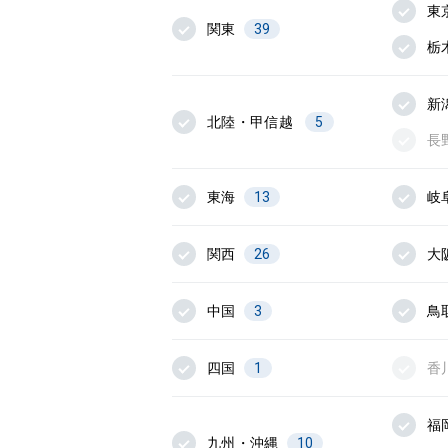
東
関東
39
栃
新
北陸・甲信越
5
長
東海
13
岐
関西
26
大
中国
3
鳥
四国
1
香
福
九州・沖縄
10