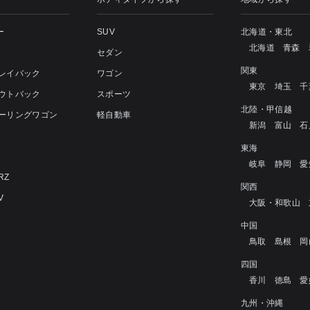
ー
SUV
北海道・東北
北海道
青森
セダン
関東
 レイバック
ワゴン
東京
埼玉
千
アウトバック
スポーツ
北陸・甲信越
ツーリングワゴン
軽自動車
新潟
富山
石
4
東海
岐阜
静岡
愛
RZ
関西
V
大阪・和歌山
中国
鳥取
島根
岡
四国
香川
徳島
愛
九州・沖縄