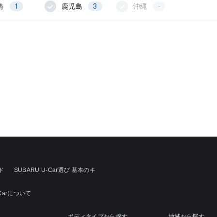
崎
1
鹿児島
3
沖縄
-
ド
SUBARU U-Car選び 基本のキ
-Carについて
ボディタイプから探す
地域から探す