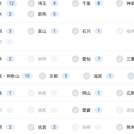
京
12
埼玉
4
千葉
8
神
木
2
群馬
5
潟
3
富山
1
石川
1
福
野
-
阜
2
静岡
-
愛知
7
三
阪・和歌山
10
京都
3
滋賀
1
取
1
島根
-
岡山
1
広
川
-
徳島
-
愛媛
1
高
岡
2
佐賀
2
長崎
-
熊